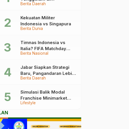
Berita Daerah
Pangandaran Berakhir
Haru, Ini Kronologinya
Kekuatan Militer
Indonesia vs Singapura
Berita Dunia
Timnas Indonesia vs
Italia? FIFA Matchday
Berita Nasional
2026 Jadi Laga Terbesar
Garuda!
Jabar Siapkan Strategi
Baru, Pangandaran Lebih
Berita Daerah
Mudah Dijangkau
Simulasi Balik Modal
Franchise Minimarket
Lifestyle
2026
LAN