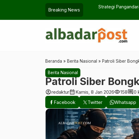
n Pengangkatan PPPK di Monas
Strategi Pangandaran Mene
Breaking News
Beranda
»
Berita Nasional
»
Patroli Siber Bon
Berita Nasional
Patroli Siber Bong
account_circle
calendar_month
visibility
comment
redaktur
Kamis, 8 Jan 2026
158
0 
Facebook
Twitter
Whatsapp