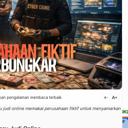
text_increase
atkan pengalaman membaca terbaik.
text_decrease
u judi online memakai perusahaan fiktif untuk menyamarkan
IK