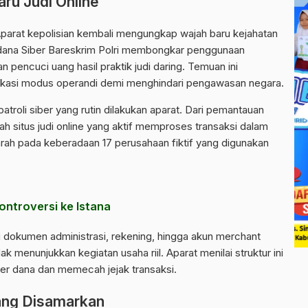
ru Judi Online
parat kepolisian kembali mengungkap wajah baru kejahatan
 Pidana Siber Bareskrim Polri membongkar penggunaan
 pencuci uang hasil praktik judi daring. Temuan ini
ikasi modus operandi demi menghindari pengawasan negara.
troli siber yang rutin dilakukan aparat. Dari pemantauan
lah situs
judi online
yang aktif memproses transaksi dalam
arah pada keberadaan 17 perusahaan fiktif yang digunakan
ntroversi ke Istana
i dokumen administrasi, rekening, hingga akun merchant
k menunjukkan kegiatan usaha riil. Aparat menilai struktur ini
r dana dan memecah jejak transaksi.
ng Disamarkan