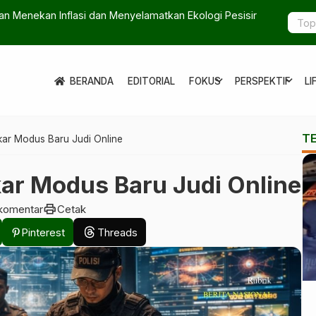
kan Inflasi dan Menyelamatkan Ekologi Pesisir
Makna An-N
expand_more
expand_more
BERANDA
EDITORIAL
FOKUS
PERSPEKTIF
LI
T
gkar Modus Baru Judi Online
kar Modus Baru Judi Online
print
komentar
Cetak
Pinterest
Threads