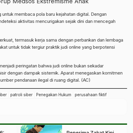
rup Medsos Ekstremisme Anak
ing untuk membaca pola baru
kejahatan digital
. Dengan
ndeteksi aktivitas mencurigakan sejak dini dan mencegah
diperkuat, termasuk kerja sama dengan perbankan dan lembaga
t untuk tidak tergiur praktik judi online yang berpotensi
 menjadi peringatan bahwa judi online bukan sekadar
ganisir dengan dampak sistemik. Aparat menegaskan komitmen
ber pendanaan ilegal di ruang digital. (AC)
iber
patroli siber
Penegakan Hukum
perusahaan fiktif
6:
Penerima Zakat Kini