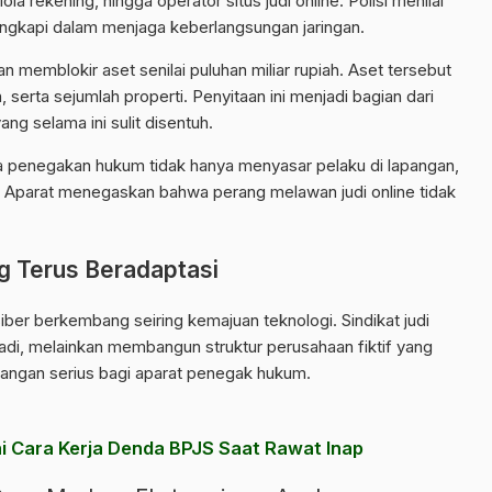
la rekening, hingga operator situs judi online. Polisi menilai
ngkapi dalam menjaga keberlangsungan jaringan.
 memblokir aset senilai puluhan miliar rupiah. Aset tersebut
serta sejumlah properti. Penyitaan ini menjadi bagian dari
ng selama ini sulit disentuh.
 penegakan hukum tidak hanya menyasar pelaku di lapangan,
n. Aparat menegaskan bahwa perang melawan judi online tidak
g Terus Beradaptasi
ber berkembang seiring kemajuan teknologi. Sindikat judi
badi, melainkan membangun struktur perusahaan fiktif yang
tangan serius bagi aparat penegak hukum.
i Cara Kerja Denda BPJS Saat Rawat Inap