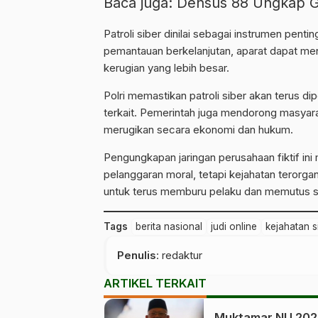
Baca juga:
Densus 88 Ungkap G
Patroli siber
dinilai sebagai instrumen pent
pemantauan berkelanjutan, aparat dapat me
kerugian yang lebih besar.
Polri memastikan patroli siber akan terus 
terkait. Pemerintah juga mendorong masyaraka
merugikan secara ekonomi dan hukum.
Pengungkapan jaringan perusahaan fiktif ini
pelanggaran moral, tetapi kejahatan teror
untuk terus memburu pelaku dan memutus sum
Tags
berita nasional
judi online
kejahatan s
Penulis
: redaktur
ARTIKEL TERKAIT
Muktamar NU 202