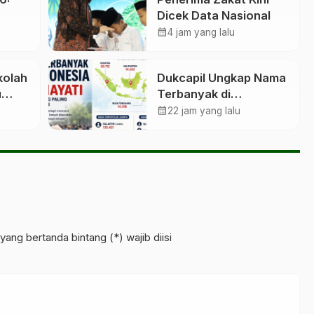
Dicek Data Nasional
an
calendar_month
4 jam yang lalu
kolah
Dukcapil Ungkap Nama
u
Terbanyak di
Indonesia, Hasilnya
calendar_month
22 jam yang lalu
Mengejutkan
yang bertanda bintang (*) wajib diisi