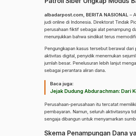
Patroli Siber Ungkap Modus Ba
albadarpost.com
,
BERITA NASIONAL
– A
judi online di Indonesia. Direktorat Tindak
perusahaan fiktif sebagai alat penampung dan
menunjukkan bahwa sindikat terus memodif
Pengungkapan kasus tersebut berawal dari pa
aktivitas digital, penyidik menemukan sejum
jumlah besar. Penelusuran lebih lanjut meng
sebagai perantara aliran dana.
Baca juga:
Jejak Dudung Abdurachman: Dari Ko
Perusahaan-perusahaan itu tercatat memilik
pembayaran. Namun, seluruh aktivitasnya tida
sengaja dibangun untuk menyamarkan sumbe
Skema Penampungan Dana ya