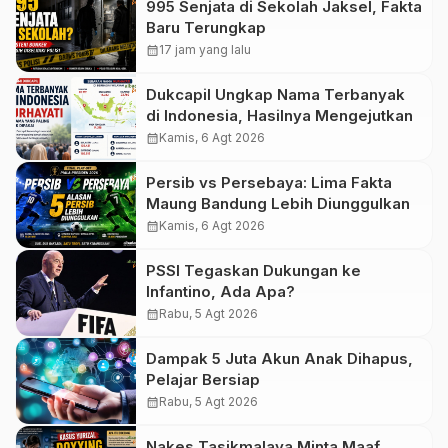
995 Senjata di Sekolah Jaksel, Fakta
Baru Terungkap
calendar_month
17 jam yang lalu
Dukcapil Ungkap Nama Terbanyak
di Indonesia, Hasilnya Mengejutkan
calendar_month
Kamis, 6 Agt 2026
Persib vs Persebaya: Lima Fakta
Maung Bandung Lebih Diunggulkan
calendar_month
Kamis, 6 Agt 2026
PSSI Tegaskan Dukungan ke
Infantino, Ada Apa?
calendar_month
Rabu, 5 Agt 2026
Dampak 5 Juta Akun Anak Dihapus,
Pelajar Bersiap
calendar_month
Rabu, 5 Agt 2026
Nakes Tasikmalaya Minta Maaf,