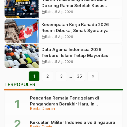
Doxxing Ramai Setelah Kasus
Yurizal
calendar_month
Rabu, 5 Agt 2026
Kesempatan Kerja Kanada 2026
Resmi Dibuka, Simak Syaratnya
calendar_month
Rabu, 5 Agt 2026
Data Agama Indonesia 2026
Terbaru, Islam Tetap Mayoritas
calendar_month
Rabu, 5 Agt 2026
1
2
3
…
35
»
TERPOPULER
Pencarian Remaja Tenggelam di
Pangandaran Berakhir Haru, Ini
Berita Daerah
Kronologinya
Kekuatan Militer Indonesia vs Singapura