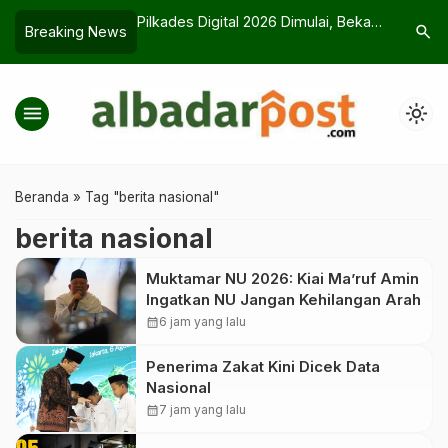
Saat Magrib di
Pilkades Digital 2026 Dimulai, Bekasi
Strategi 
search
Breaking News
ku Babak Belur
Jadi Daerah Pertama
Bagi Alum
menu
light_mode
Beranda
»
Tag "berita nasional"
berita nasional
Muktamar NU 2026: Kiai Ma’ruf Amin
Ingatkan NU Jangan Kehilangan Arah
calendar_month
6 jam yang lalu
Penerima Zakat Kini Dicek Data
Nasional
calendar_month
7 jam yang lalu