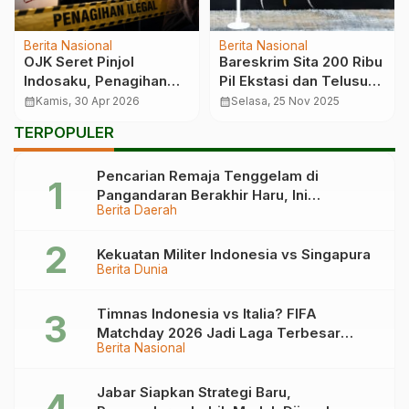
Berita Nasional
Berita Nasional
OJK Seret Pinjol
Bareskrim Sita 200 Ribu
Indosaku, Penagihan
Pil Ekstasi dan Telusuri
Brutal Terbentur Aturan
Jaringan Peredaran
calendar_month
Kamis, 30 Apr 2026
calendar_month
Selasa, 25 Nov 2025
POJK 22/2023
TERPOPULER
Pencarian Remaja Tenggelam di
Pangandaran Berakhir Haru, Ini
Berita Daerah
Kronologinya
Kekuatan Militer Indonesia vs Singapura
Berita Dunia
Timnas Indonesia vs Italia? FIFA
Matchday 2026 Jadi Laga Terbesar
Berita Nasional
Garuda!
Jabar Siapkan Strategi Baru,