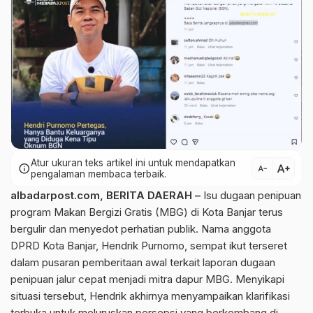
Atur ukuran teks artikel ini untuk mendapatkan
text_increase
info
text_decrease
pengalaman membaca terbaik.
albadarpost.com
,
BERITA DAERAH
–
Isu dugaan penipuan
program Makan Bergizi Gratis (MBG) di Kota Banjar terus
bergulir dan menyedot perhatian publik. Nama anggota
DPRD Kota Banjar
, Hendrik Purnomo, sempat ikut terseret
dalam pusaran pemberitaan awal terkait laporan dugaan
penipuan jalur cepat menjadi mitra dapur MBG. Menyikapi
situasi tersebut, Hendrik akhirnya menyampaikan klarifikasi
terbuka untuk meluruskan persepsi yang berkembang di