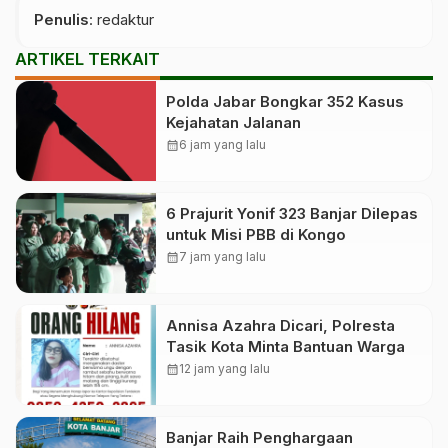
Penulis
: redaktur
ARTIKEL TERKAIT
Polda Jabar Bongkar 352 Kasus
Kejahatan Jalanan
calendar_month
6 jam yang lalu
6 Prajurit Yonif 323 Banjar Dilepas
untuk Misi PBB di Kongo
calendar_month
7 jam yang lalu
Annisa Azahra Dicari, Polresta
Tasik Kota Minta Bantuan Warga
calendar_month
12 jam yang lalu
Banjar Raih Penghargaan