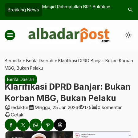
lah BRP Buktikan
Cuma 3 di Dunia! Su-27SKM
Arsenal v
search
Breaking News
…
pedulian
Indonesia Bikin Dunia Tercengang
The Gunn
menu
light_mode
Beranda
»
Berita Daerah
»
Klarifikasi DPRD Banjar: Bukan Korban
MBG, Bukan Pelaku
Berita Daerah
Klarifikasi DPRD Banjar: Bukan
Korban MBG, Bukan Pelaku
account_circle
calendar_month
visibility
comment
redaktur
Minggu, 25 Jan 2026
175
0 komentar
print
Cetak