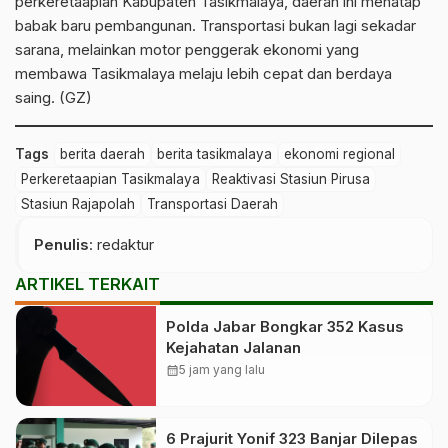
perkeretaapian Kabupaten Tasikmalaya, daerah ini menatap
babak baru pembangunan. Transportasi bukan lagi sekadar
sarana, melainkan motor penggerak ekonomi yang
membawa Tasikmalaya melaju lebih cepat dan berdaya
saing. (GZ)
Tags
berita daerah
berita tasikmalaya
ekonomi regional
Perkeretaapian Tasikmalaya
Reaktivasi Stasiun Pirusa
Stasiun Rajapolah
Transportasi Daerah
Penulis
: redaktur
ARTIKEL TERKAIT
Polda Jabar Bongkar 352 Kasus
Kejahatan Jalanan
calendar_month
5 jam yang lalu
6 Prajurit Yonif 323 Banjar Dilepas