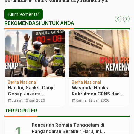
peramban ini untuk komentar saya berikutnya.
REKOMENDASI UNTUK ANDA
Berita Nasional
Berita Nasional
Hari Ini, Sanksi Ganjil
Waspada Hoaks
Genap Jakarta
Rekrutmen CPNS dan
Dihentikan
PPPK Kemenag
calendar_month
Jumat, 16 Jan 2026
calendar_month
Kamis, 22 Jan 2026
TERPOPULER
Pencarian Remaja Tenggelam di
Pangandaran Berakhir Haru, Ini