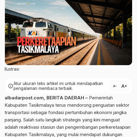
Ilustrasi
Atur ukuran teks artikel ini untuk mendapatkan
text_increase
info
text_decrease
pengalaman membaca terbaik.
albadarpost.com
,
BERITA DAERAH
–
Pemerintah
Kabupaten Tasikmalaya terus mendorong penguatan sektor
transportasi sebagai fondasi pertumbuhan ekonomi jangka
panjang. Salah satu langkah strategis yang kini menguat
adalah reaktivasi stasiun dan pengembangan perkeretaapian
Kabupaten Tasikmalaya, yang mulai mendapat dukungan