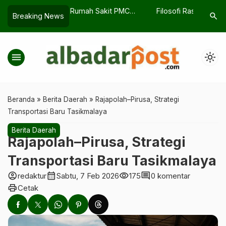
h Sakit PMC
Filosofi Rasa: Cerita di Balik Setiap
Berapa U
search
Breaking News
r dengan Evakuasi
Hidangan
Jawaban
menu
light_mode
Beranda
»
Berita Daerah
»
Rajapolah–Pirusa, Strategi
Transportasi Baru Tasikmalaya
Berita Daerah
Rajapolah–Pirusa, Strategi
Transportasi Baru Tasikmalaya
account_circle
calendar_month
visibility
comment
redaktur
Sabtu, 7 Feb 2026
175
0 komentar
print
Cetak