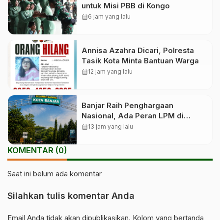
untuk Misi PBB di Kongo
calendar_month
6 jam yang lalu
Annisa Azahra Dicari, Polresta
Tasik Kota Minta Bantuan Warga
calendar_month
12 jam yang lalu
Banjar Raih Penghargaan
Nasional, Ada Peran LPM di
Baliknya
calendar_month
13 jam yang lalu
KOMENTAR (0)
Saat ini belum ada komentar
Silahkan tulis komentar Anda
Email Anda tidak akan dipublikasikan. Kolom yang bertanda