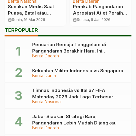
Berita Nasional
Berita Daerah
Suntikan Medis Saat
Pemkab Pangandaran
Puasa, Batal atau
Apresiasi Atlet Peraih
Tidak?
Medali SEA Games
calendar_month
Senin, 16 Mar 2026
calendar_month
Selasa, 6 Jan 2026
2025
TERPOPULER
Pencarian Remaja Tenggelam di
Pangandaran Berakhir Haru, Ini
Berita Daerah
Kronologinya
Kekuatan Militer Indonesia vs Singapura
Berita Dunia
Timnas Indonesia vs Italia? FIFA
Matchday 2026 Jadi Laga Terbesar
Berita Nasional
Garuda!
Jabar Siapkan Strategi Baru,
Pangandaran Lebih Mudah Dijangkau
Berita Daerah