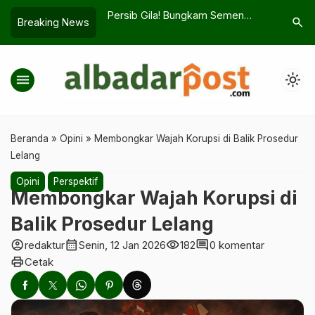
 UMKM Dapat
Persib Gila! Bungkam Semen
Hardiknas
search
Breaking News
 Nomor 7 Bikin
Padang 2-0, Lawan Mulai Ketar-Ketir
Tapi Kasu
Jadi Soro
menu
light_mode
Beranda
»
Opini
»
Membongkar Wajah Korupsi di Balik Prosedur
Lelang
Opini
Perspektif
Membongkar Wajah Korupsi di
Balik Prosedur Lelang
account_circle
calendar_month
visibility
comment
redaktur
Senin, 12 Jan 2026
182
0 komentar
print
Cetak