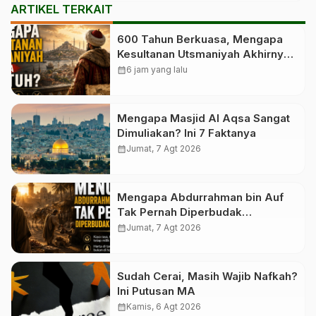
ARTIKEL TERKAIT
600 Tahun Berkuasa, Mengapa
Kesultanan Utsmaniyah Akhirnya
Runtuh?
calendar_month
6 jam yang lalu
Mengapa Masjid Al Aqsa Sangat
Dimuliakan? Ini 7 Faktanya
calendar_month
Jumat, 7 Agt 2026
Mengapa Abdurrahman bin Auf
Tak Pernah Diperbudak
Hartanya?
calendar_month
Jumat, 7 Agt 2026
Sudah Cerai, Masih Wajib Nafkah?
Ini Putusan MA
calendar_month
Kamis, 6 Agt 2026