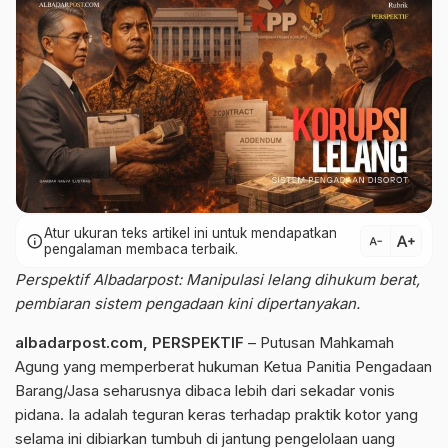
Atur ukuran teks artikel ini untuk mendapatkan
text_increase
info
text_decrease
pengalaman membaca terbaik.
Perspektif Albadarpost: Manipulasi lelang dihukum berat,
pembiaran sistem pengadaan kini dipertanyakan.
albadarpost.com
,
PERSPEKTIF
– Putusan Mahkamah
Agung yang memperberat hukuman Ketua Panitia Pengadaan
Barang/Jasa seharusnya dibaca lebih dari sekadar vonis
pidana. Ia adalah teguran keras terhadap praktik kotor yang
selama ini dibiarkan tumbuh di jantung pengelolaan uang