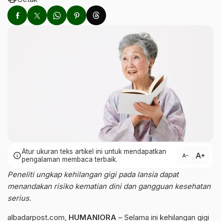
Atur ukuran teks artikel ini untuk mendapatkan
text_increase
info
text_decrease
pengalaman membaca terbaik.
Peneliti ungkap kehilangan gigi pada lansia dapat
menandakan risiko kematian dini dan gangguan kesehatan
serius.
albadarpost.com,
HUMANIORA
– Selama ini kehilangan gigi