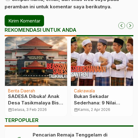
peramban ini untuk komentar saya berikutnya.
REKOMENDASI UNTUK ANDA
Berita Daerah
Cakrawala
SADESA Dibuka! Anak
Bukan Sekadar
Desa Tasikmalaya Bisa
Sederhana: 9 Nilai
Kuliah Gratis
Pesantren yang
calendar_month
Selasa, 3 Feb 2026
calendar_month
Kamis, 2 Apr 2026
Mengubah Cara Hidup
TERPOPULER
Anak
Pencarian Remaja Tenggelam di