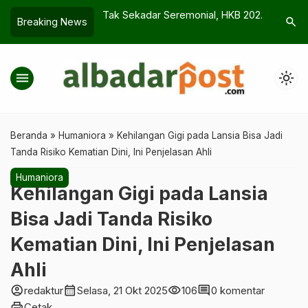
latihan, Baitul
Tak Sekadar Seremonial, HKB 2026
Doa Suda
search
Breaking News
pkan Motor
di Tasikmalaya Diisi Aksi Lapangan
Lupa Saat
 Tasik
menu
light_mode
Beranda
»
Humaniora
»
Kehilangan Gigi pada Lansia Bisa Jadi
Tanda Risiko Kematian Dini, Ini Penjelasan Ahli
Humaniora
Kehilangan Gigi pada Lansia
Bisa Jadi Tanda Risiko
Kematian Dini, Ini Penjelasan
Ahli
account_circle
calendar_month
visibility
comment
redaktur
Selasa, 21 Okt 2025
106
0 komentar
print
Cetak