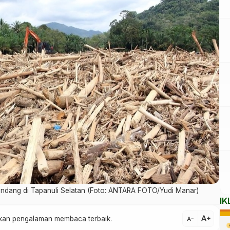
ndang di Tapanuli Selatan (Foto: ANTARA FOTO/Yudi Manar)
IK
text_increase
atkan pengalaman membaca terbaik.
text_decrease