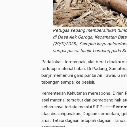
Petugas sedang membersihkan tump
di Desa Aek Garoga, Kecamatan Bata
(29/11/2025). Sampah kayu gelondo
sungai pasca banjir bandang pada Se
Pada lokasi terdampak, alat berat dipakai
tertutup material hutan. Di
Padang
, Sumatera
banjir memenuhi garis pantai Air Tawar. Gam
tebangan sampai ke pesisir.
Kementerian Kehutanan
merespons. Dirjen 
asal material tersebut dari pemegang hak a
seharusnya tertata melalui SIPPUH—
Sistem
atau disalahgunakan. Dugaan sementara, ge
arus. Tetapi dugaan tetaplah dugaan. Tanpa