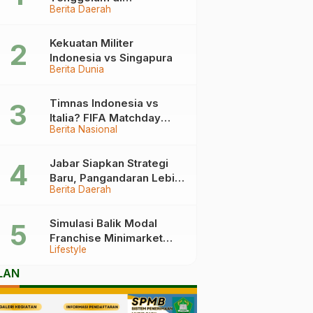
Berita Daerah
Pangandaran Berakhir
Haru, Ini Kronologinya
Kekuatan Militer
Indonesia vs Singapura
Berita Dunia
Timnas Indonesia vs
Italia? FIFA Matchday
Berita Nasional
2026 Jadi Laga Terbesar
Garuda!
Jabar Siapkan Strategi
Baru, Pangandaran Lebih
Berita Daerah
Mudah Dijangkau
Simulasi Balik Modal
Franchise Minimarket
Lifestyle
2026
LAN