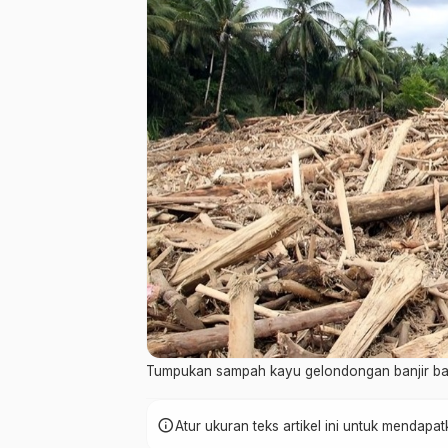
Tumpukan sampah kayu gelondongan banjir ba
info
Atur ukuran teks artikel ini untuk mendap