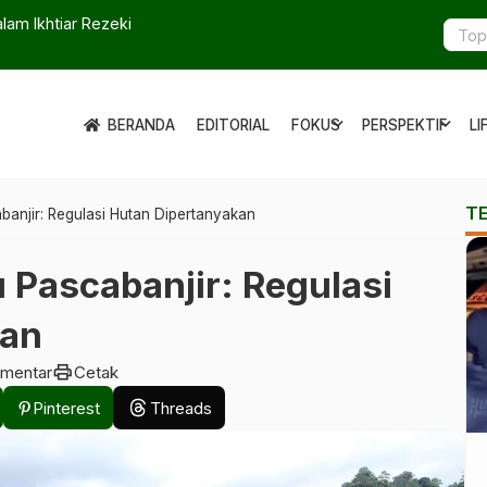
lam Ikhtiar Rezeki
Pelukis Ta
expand_more
expand_more
BERANDA
EDITORIAL
FOKUS
PERSPEKTIF
LI
T
anjir: Regulasi Hutan Dipertanyakan
Pascabanjir: Regulasi
kan
print
omentar
Cetak
Pinterest
Threads