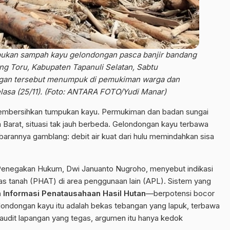
ukan sampah kayu gelondongan pasca banjir bandang
ng Toru, Kabupaten Tapanuli Selatan, Sabtu
ngan tersebut menumpuk di pemukiman warga dan
lasa (25/11). (Foto: ANTARA FOTO/Yudi Manar)
 membersihkan tumpukan kayu. Permukiman dan badan sungai
 Barat, situasi tak jauh berbeda. Gelondongan kayu terbawa
barannya gamblang: debit air kuat dari hulu memindahkan sisa
Penegakan Hukum, Dwi Januanto Nugroho, menyebut indikasi
tas tanah (PHAT) di area penggunaan lain (APL). Sistem yang
 Informasi Penatausahaan Hasil Hutan
—berpotensi bocor
londongan kayu itu adalah bekas tebangan yang lapuk, terbawa
 audit lapangan yang tegas, argumen itu hanya kedok