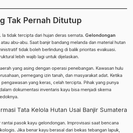
ng Tak Pernah Ditutup
a tidak tercipta dari hujan deras semata.
Gelondongan
al, atau abu-abu. Saat banjir bandang melanda dan material hutan
istratif tidak boleh berlindung di balik prioritas evakuasi.
tural lebih wajib lagi untuk dijelaskan.
daerah yang asing dengan operasi penebangan. Kawasan hulu
erusahaan, pemegang izin tanah, dan masyarakat adat. Ketika
 pengawasan yang keras, celah tercipta. Pihak yang punya
 dalam dokumentasi inventaris kayu bisa menjadi skema
kedoknya.
rmasi Tata Kelola Hutan Usai Banjir Sumatera
rantai pasok kayu gelondongan. Improvisasi saat bencana
kologis. Jika benar kayu berasal dari bekas tebangan lapuk,