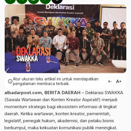
Atur ukuran teks artikel ini untuk mendapatkan
text_increase
info
text_decrease
pengalaman membaca terbaik.
albadarpost.com,
BERITA DAERAH
– Deklarasi SWAKKA
(Sawala Wartawan dan Konten Kreator Aspiratif) menjadi
momentum strategis bagi ekosistem informasi di tingkat
daerah. Ketika wartawan, konten kreator, pemerintah,
legislatif, penegak hukum, akademisi, dan pelaku bisnis
berkumpul, maka kekuatan komunikasi publik meningkat.