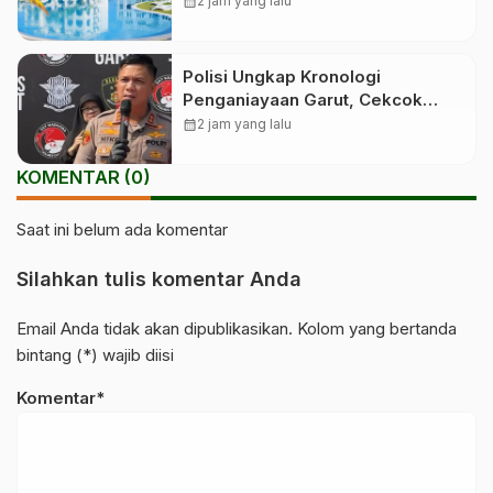
calendar_month
2 jam yang lalu
Polisi Ungkap Kronologi
Penganiayaan Garut, Cekcok
Berujung Maut
calendar_month
2 jam yang lalu
KOMENTAR (0)
Saat ini belum ada komentar
Silahkan tulis komentar Anda
Email Anda tidak akan dipublikasikan. Kolom yang bertanda
bintang (*) wajib diisi
Komentar*