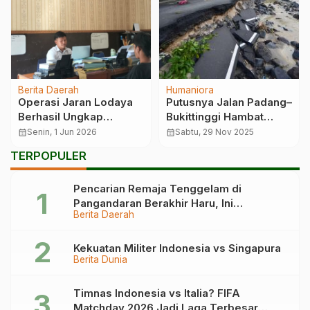
Berita Daerah
Humaniora
Operasi Jaran Lodaya
Putusnya Jalan Padang–
Berhasil Ungkap
Bukittinggi Hambat
Curanmor di Banjar
Distribusi Bantuan ke
calendar_month
Senin, 1 Jun 2026
calendar_month
Sabtu, 29 Nov 2025
Daerah Bencana
TERPOPULER
Pencarian Remaja Tenggelam di
Pangandaran Berakhir Haru, Ini
Berita Daerah
Kronologinya
Kekuatan Militer Indonesia vs Singapura
Berita Dunia
Timnas Indonesia vs Italia? FIFA
Matchday 2026 Jadi Laga Terbesar