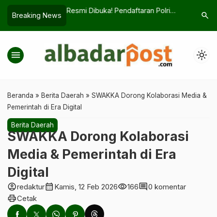
onomi? Simak Tafsir
Resmi Dibuka! Pendaftaran Polri
Diky Cha
search
Breaking News
ng Banyak Dicari
2026 Gratis, Ini Link dan Jadwalnya
Dunia, In
menu
light_mode
Beranda
»
Berita Daerah
»
SWAKKA Dorong Kolaborasi Media &
Pemerintah di Era Digital
Berita Daerah
SWAKKA Dorong Kolaborasi
Media & Pemerintah di Era
Digital
account_circle
calendar_month
visibility
comment
redaktur
Kamis, 12 Feb 2026
166
0 komentar
print
Cetak