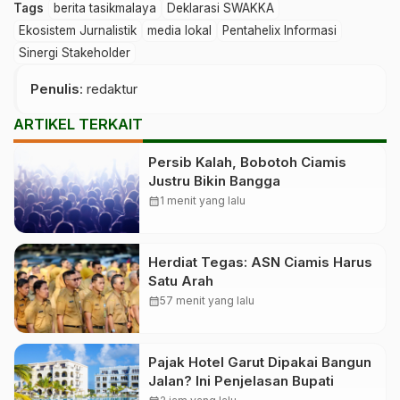
Tags
berita tasikmalaya
Deklarasi SWAKKA
Ekosistem Jurnalistik
media lokal
Pentahelix Informasi
Sinergi Stakeholder
Penulis
: redaktur
ARTIKEL TERKAIT
Persib Kalah, Bobotoh Ciamis
Justru Bikin Bangga
calendar_month
1 menit yang lalu
Herdiat Tegas: ASN Ciamis Harus
Satu Arah
calendar_month
57 menit yang lalu
Pajak Hotel Garut Dipakai Bangun
Jalan? Ini Penjelasan Bupati