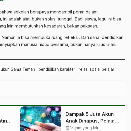
al bahwa sekolah berupaya mengambil peran dalam
ini adalah alat, bukan solusi tunggal. Bagi siswa, lagu ini bisa
ang lain membutuhkan kesadaran, bukan paksaan.
. Namun ia bisa membuka ruang refleksi. Dari sana, pendidikan
yiapkan manusia hidup bersama, bukan hanya lulus ujian.
 Rukun Sama Teman
pendidikan karakter
relasi sosial pelajar
Dampak 5 Juta Akun
tino,
Anak Dihapus, Pelajar
Bersiap
calendar_month
15 jam yang lalu