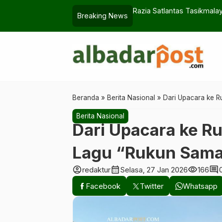
asannya
Razia Satlantas Tasikmala
Breaking News
Beranda
»
Berita Nasional
»
Dari Upacara ke R
Berita Nasional
Dari Upacara ke R
Lagu “Rukun Sam
account_circle
calendar_month
visibility
comment
redaktur
Selasa, 27 Jan 2026
166
Facebook
Twitter
Whatsapp