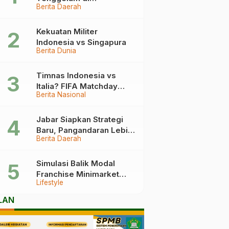
Berita Daerah
Pangandaran Berakhir
Haru, Ini Kronologinya
Kekuatan Militer
Indonesia vs Singapura
Berita Dunia
Timnas Indonesia vs
Italia? FIFA Matchday
Berita Nasional
2026 Jadi Laga Terbesar
Garuda!
Jabar Siapkan Strategi
Baru, Pangandaran Lebih
Berita Daerah
Mudah Dijangkau
Simulasi Balik Modal
Franchise Minimarket
Lifestyle
2026
LAN