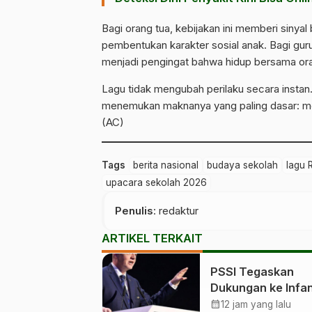
Bagi orang tua, kebijakan ini memberi siny
pembentukan karakter sosial anak. Bagi guru, 
menjadi pengingat bahwa hidup bersama or
Lagu tidak mengubah perilaku secara instan
menemukan maknanya yang paling dasar: men
(AC)
Tags
berita nasional
budaya sekolah
lagu
upacara sekolah 2026
Penulis
: redaktur
ARTIKEL TERKAIT
PSSI Tegaskan
Dukungan ke Infan
Ada Apa?
calendar_month
12 jam yang lalu