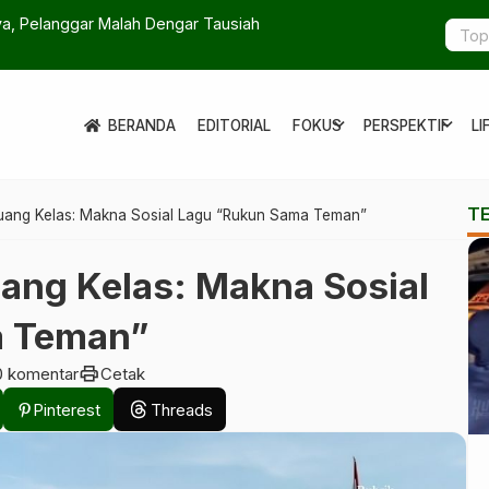
ya, Pelanggar Malah Dengar Tausiah
BRIN Ukur 
expand_more
expand_more
BERANDA
EDITORIAL
FOKUS
PERSPEKTIF
LI
T
uang Kelas: Makna Sosial Lagu “Rukun Sama Teman”
uang Kelas: Makna Sosial
a Teman”
print
0 komentar
Cetak
Pinterest
Threads