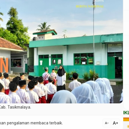
Kab. Tasikmalaya.
IK
text_increase
atkan pengalaman membaca terbaik.
text_decrease