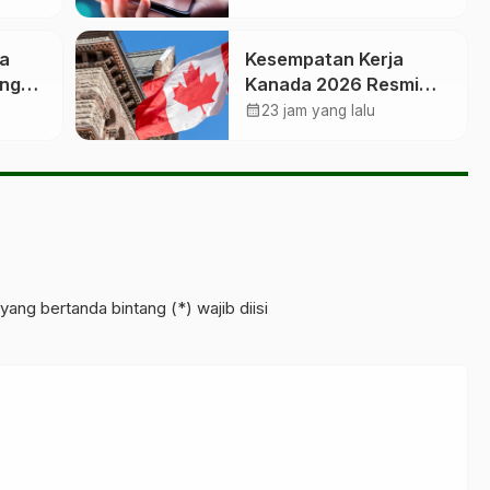
a
Kesempatan Kerja
ing
Kanada 2026 Resmi
sus
Dibuka, Simak
calendar_month
23 jam yang lalu
Syaratnya
yang bertanda bintang (*) wajib diisi