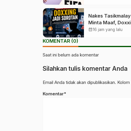
Nakes Tasikmalay
Minta Maaf, Doxx
Ramai Setelah Ka
calendar_month
16 jam yang lalu
Yurizal
KOMENTAR (0)
Saat ini belum ada komentar
Silahkan tulis komentar Anda
Email Anda tidak akan dipublikasikan. Kolom 
Komentar*