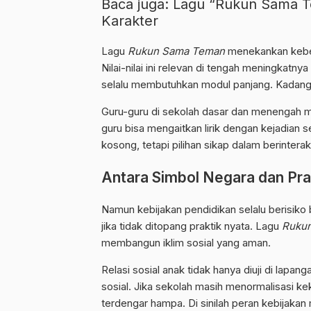
Baca juga:
Lagu “Rukun Sama Te
Karakter
Lagu
Rukun Sama Teman
menekankan kebers
Nilai-nilai ini relevan di tengah meningkatn
selalu membutuhkan modul panjang. Kadang
Guru-guru di
sekolah
dasar dan menengah mel
guru bisa mengaitkan lirik dengan kejadian s
kosong, tetapi pilihan sikap dalam berinterak
Antara Simbol Negara dan Prak
Namun kebijakan pendidikan selalu berisiko 
jika tidak ditopang praktik nyata. Lagu
Ruku
membangun iklim sosial yang aman.
Relasi sosial anak tidak hanya diuji di lapan
sosial. Jika sekolah masih menormalisasi kek
terdengar hampa. Di sinilah peran kebijakan