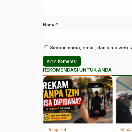
Nama*
Simpan nama, email, dan situs web s
REKOMENDASI UNTUK ANDA
h
Perspektif
Berit