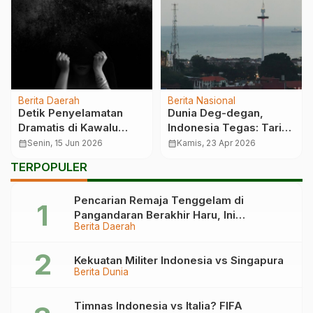
Berita Daerah
Berita Nasional
Detik Penyelamatan
Dunia Deg-degan,
Dramatis di Kawalu
Indonesia Tegas: Tarif
Tasikmalaya
Selat Malaka Belum
calendar_month
Senin, 15 Jun 2026
calendar_month
Kamis, 23 Apr 2026
Berlaku
TERPOPULER
Pencarian Remaja Tenggelam di
Pangandaran Berakhir Haru, Ini
Berita Daerah
Kronologinya
Kekuatan Militer Indonesia vs Singapura
Berita Dunia
Timnas Indonesia vs Italia? FIFA