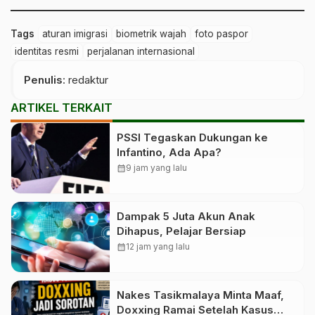
Tags
aturan imigrasi
biometrik wajah
foto paspor
identitas resmi
perjalanan internasional
Penulis
: redaktur
ARTIKEL TERKAIT
PSSI Tegaskan Dukungan ke
Infantino, Ada Apa?
calendar_month
9 jam yang lalu
Dampak 5 Juta Akun Anak
Dihapus, Pelajar Bersiap
calendar_month
12 jam yang lalu
Nakes Tasikmalaya Minta Maaf,
Doxxing Ramai Setelah Kasus