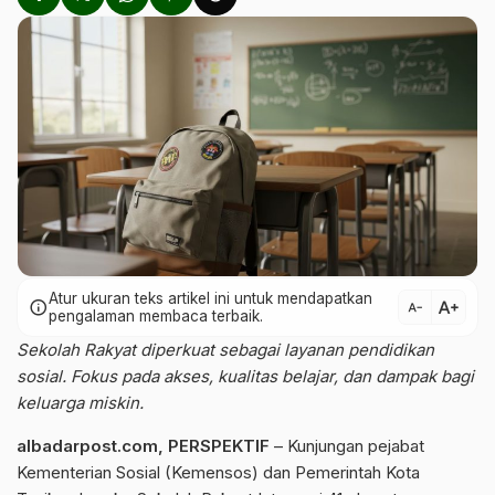
Atur ukuran teks artikel ini untuk mendapatkan
text_increase
info
text_decrease
pengalaman membaca terbaik.
Sekolah Rakyat diperkuat sebagai layanan pendidikan
sosial. Fokus pada akses, kualitas belajar, dan dampak bagi
keluarga miskin.
albadarpost.com
,
PERSPEKTIF
– Kunjungan pejabat
Kementerian Sosial (
Kemensos
) dan
Pemerintah Kota