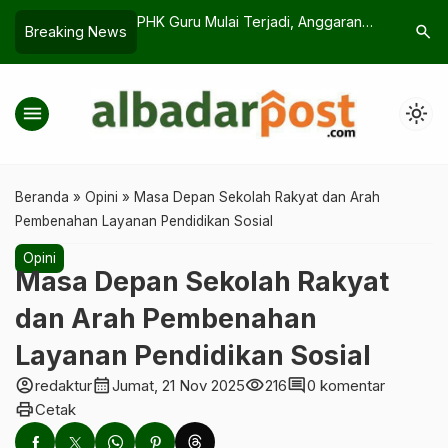
ne dalam Perspektif
PHK Guru Mulai Terjadi, Anggaran
Geger! R
search
Breaking News
Dialihkan ke MBG. Siapa
Hadir Usa
Bertanggung Jawab?
Langsung
menu
light_mode
Beranda
»
Opini
»
Masa Depan Sekolah Rakyat dan Arah
Pembenahan Layanan Pendidikan Sosial
Opini
Masa Depan Sekolah Rakyat
dan Arah Pembenahan
Layanan Pendidikan Sosial
account_circle
calendar_month
visibility
comment
redaktur
Jumat, 21 Nov 2025
216
0 komentar
print
Cetak