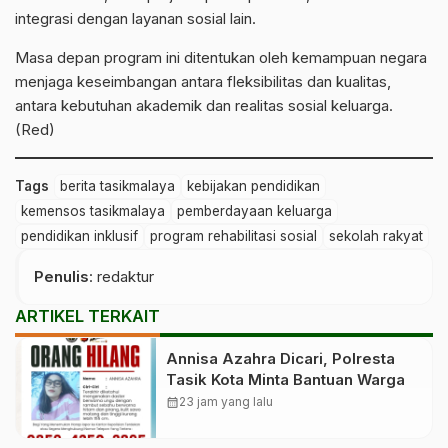
integrasi dengan layanan sosial lain.
Masa depan program ini ditentukan oleh kemampuan negara
menjaga keseimbangan antara fleksibilitas dan kualitas,
antara kebutuhan akademik dan realitas sosial keluarga.
(Red)
Tags
berita tasikmalaya
kebijakan pendidikan
kemensos tasikmalaya
pemberdayaan keluarga
pendidikan inklusif
program rehabilitasi sosial
sekolah rakyat
Penulis
: redaktur
ARTIKEL TERKAIT
Annisa Azahra Dicari, Polresta
Tasik Kota Minta Bantuan Warga
calendar_month
23 jam yang lalu