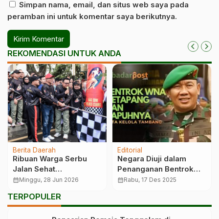
Simpan nama, email, dan situs web saya pada
peramban ini untuk komentar saya berikutnya.
REKOMENDASI UNTUK ANDA
Berita Daerah
Editorial
Ribuan Warga Serbu
Negara Diuji dalam
Jalan Sehat
Penanganan Bentrok
Bhayangkara Ciamis
WNA Ketapang
calendar_month
Minggu, 28 Jun 2026
calendar_month
Rabu, 17 Des 2025
TERPOPULER