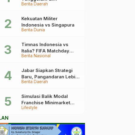
Berita Daerah
Pangandaran Berakhir
Haru, Ini Kronologinya
Kekuatan Militer
Indonesia vs Singapura
Berita Dunia
Timnas Indonesia vs
Italia? FIFA Matchday
Berita Nasional
2026 Jadi Laga Terbesar
Garuda!
Jabar Siapkan Strategi
Baru, Pangandaran Lebih
Berita Daerah
Mudah Dijangkau
Simulasi Balik Modal
Franchise Minimarket
Lifestyle
2026
LAN