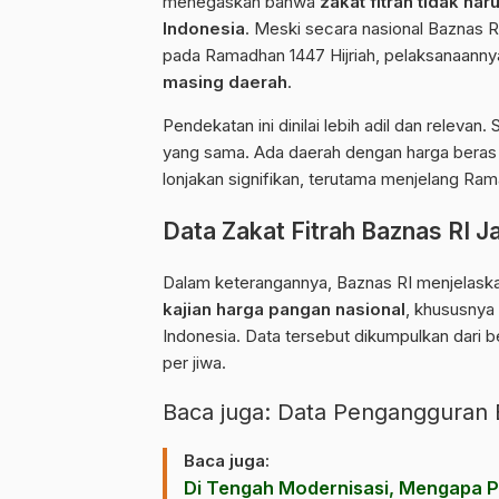
menegaskan bahwa
zakat fitrah tidak ha
Indonesia
. Meski secara nasional Baznas R
pada Ramadhan 1447 Hijriah, pelaksanaann
masing daerah
.
Pendekatan ini dinilai lebih adil dan relevan
yang sama. Ada daerah dengan harga beras p
lonjakan signifikan, terutama menjelang Ra
Data Zakat Fitrah Baznas RI J
Dalam keterangannya, Baznas RI menjelas
kajian harga pangan nasional
, khususnya
Indonesia. Data tersebut dikumpulkan dari 
per jiwa.
Baca juga:
Data Pengangguran
Baca juga:
Di Tengah Modernisasi, Mengapa P