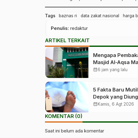
Tags
baznas ri
data zakat nasional
harga b
Penulis
: redaktur
ARTIKEL TERKAIT
Mengapa Pembak
Masjid Al-Aqsa M
Diperingati?
calendar_month
6 jam yang lalu
5 Fakta Baru Mutil
Depok yang Diun
Polisi
calendar_month
Kamis, 6 Agt 2026
KOMENTAR (0)
Saat ini belum ada komentar