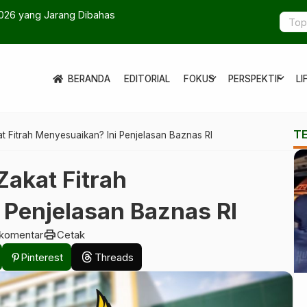
aya Disorot, Ada Apa?
Rating Tert
expand_more
expand_more
BERANDA
EDITORIAL
FOKUS
PERSPEKTIF
LI
T
t Fitrah Menyesuaikan? Ini Penjelasan Baznas RI
Zakat Fitrah
 Penjelasan Baznas RI
print
 komentar
Cetak
Pinterest
Threads