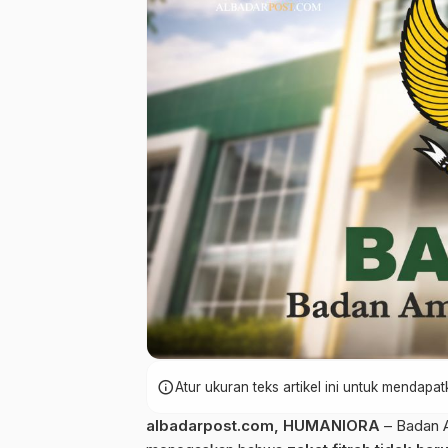
info
Atur ukuran teks artikel ini untuk mendap
albadarpost.com
,
HUMANIORA
– Badan A