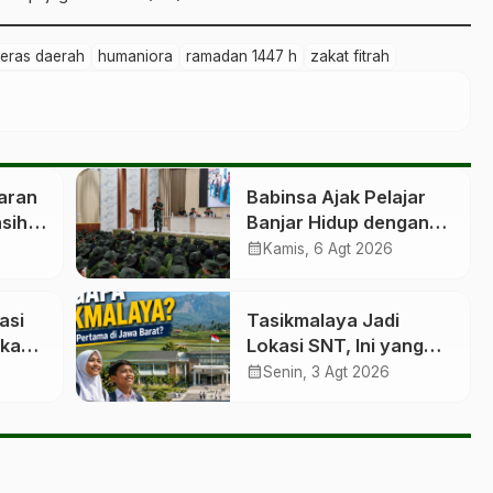
eras daerah
humaniora
ramadan 1447 h
zakat fitrah
aran
Babinsa Ajak Pelajar
asih
Banjar Hidup dengan
Nilai Pancawaluya
calendar_month
Kamis, 6 Agt 2026
asi
Tasikmalaya Jadi
gkap
Lokasi SNT, Ini yang
Diketahui
calendar_month
Senin, 3 Agt 2026