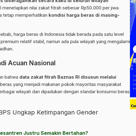
rus diseragamkan secara kaku di seluruh wilayah
I menetapkan nilai zakat fitrah sebesar Rp50.000 per jiwa
ya tetap memperhatikan
kondisi harga beras di masing-
. Sebab, harga beras di Indonesia tidak berada pada satu level
remium relatif stabil, namun ada pula wilayah yang mengalami
madhan.
adi Acuan Nasional
kan bahwa
data zakat fitrah
Baznas RI
disusun melalui
 beras yang menjadi makanan pokok mayoritas masyarakat
berbagai wilayah dan dipadukan dengan standar konsumsi beras
 BPS Ungkap Ketimpangan Gender
esantren Justru Semakin Bertahan?