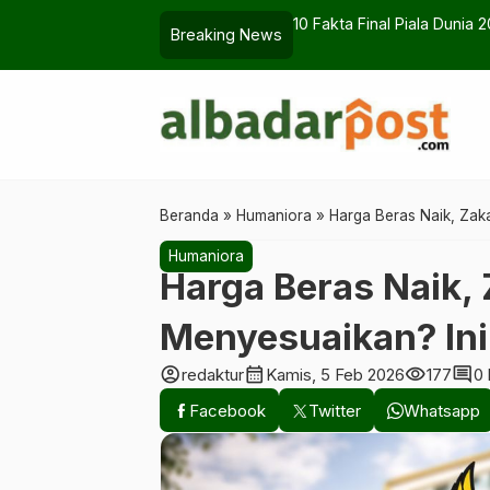
ng Dibahas
Birokrasi Pemkot Tasikmal
Breaking News
Beranda
»
Humaniora
»
Harga Beras Naik, Zaka
Humaniora
Harga Beras Naik, 
Menyesuaikan? Ini
account_circle
calendar_month
visibility
comment
redaktur
Kamis, 5 Feb 2026
177
0
Facebook
Twitter
Whatsapp