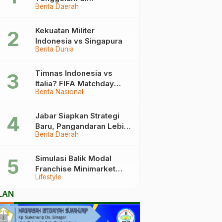
Berita Daerah
Pangandaran Berakhir
Haru, Ini Kronologinya
Kekuatan Militer
Indonesia vs Singapura
Berita Dunia
Timnas Indonesia vs
Italia? FIFA Matchday
Berita Nasional
2026 Jadi Laga Terbesar
Garuda!
Jabar Siapkan Strategi
Baru, Pangandaran Lebih
Berita Daerah
Mudah Dijangkau
Simulasi Balik Modal
Franchise Minimarket
Lifestyle
2026
LAN