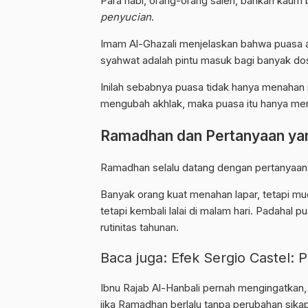
Para nabi, orang-orang saleh, bahkan kaum
penyucian
.
Imam Al-Ghazali menjelaskan bahwa puasa 
syahwat adalah pintu masuk bagi banyak dosa.
Inilah sebabnya puasa tidak hanya menahan ma
mengubah akhlak, maka puasa itu hanya m
Ramadhan dan Pertanyaan yan
Ramadhan selalu datang dengan pertanyaan 
Banyak orang kuat menahan lapar, tetapi mud
tetapi kembali lalai di malam hari. Padahal p
rutinitas tahunan.
Baca juga:
Efek Sergio Castel: 
Ibnu Rajab Al-Hanbali pernah mengingatkan,
jika Ramadhan berlalu tanpa perubahan sikap,