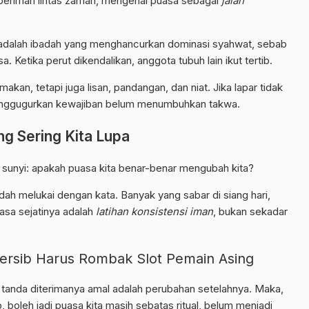
 beriman lintas zaman, mengenal puasa sebagai
jalan
adalah ibadah yang menghancurkan dominasi syahwat, sebab
 Ketika perut dikendalikan, anggota tubuh lain ikut tertib.
kan, tetapi juga lisan, pandangan, dan niat. Jika lapar tidak
enggugurkan kewajiban belum menumbuhkan takwa.
g Sering Kita Lupa
sunyi: apakah puasa kita benar-benar mengubah kita?
ah melukai dengan kata. Banyak yang sabar di siang hari,
uasa sejatinya adalah
latihan konsistensi iman
, bukan sekadar
Persib Harus Rombak Slot Pemain Asing
 tanda diterimanya amal adalah perubahan setelahnya. Maka,
 boleh jadi puasa kita masih sebatas ritual, belum menjadi