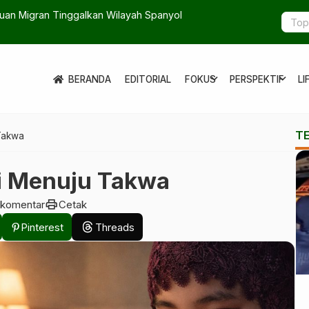
uan Migran Tinggalkan Wilayah Spanyol
Data Pemili
expand_more
expand_more
BERANDA
EDITORIAL
FOKUS
PERSPEKTIF
LI
T
Takwa
i Menuju Takwa
print
 komentar
Cetak
Pinterest
Threads