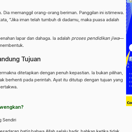
 Dia memanggil orang-orang beriman. Panggilan ini istimewa.
ata, “Jika iman telah tumbuh di dadamu, maka puasa adalah
 menahan lapar dan dahaga. Ia adalah
proses pendidikan jiwa
—
pi membentuk.
andung Tujuan
rmakna ditetapkan dengan penuh kepastian. Ia bukan pilihan,
ak berhenti pada perintah. Ayat itu ditutup dengan tujuan yang
bertakwa.
ewengkan?
 Sendiri
esadaran batin
bahwa Allah selalu hadir, bahkan ketika tidak