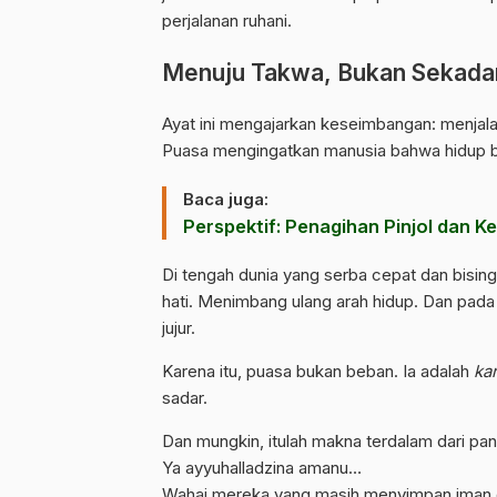
perjalanan ruhani.
Menuju Takwa, Bukan Sekada
Ayat ini mengajarkan keseimbangan: menjal
Puasa mengingatkan manusia bahwa hidup b
Baca juga:
Perspektif: Penagihan Pinjol dan
Di tengah dunia yang serba cepat dan bisi
hati. Menimbang ulang arah hidup. Dan pada
jujur.
Karena itu, puasa bukan beban. Ia adalah
ka
sadar.
Dan mungkin, itulah makna terdalam dari pang
Ya ayyuhalladzina amanu…
Wahai mereka yang masih menyimpan iman di