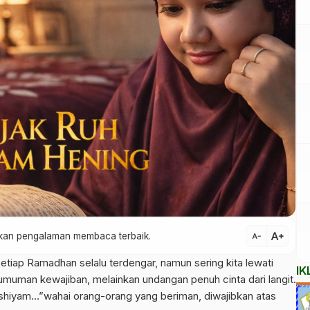
text_increase
atkan pengalaman membaca terbaik.
text_decrease
etiap Ramadhan selalu terdengar, namun sering kita lewati
IK
umuman kewajiban, melainkan undangan penuh cinta dari langit.
 shiyam…”wahai orang-orang yang beriman, diwajibkan atas