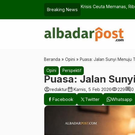
ng Tahu Cinta Khadijah
Krisis Ceuta Memanas, Rib
Breaking News
Beranda
»
Opini
»
Puasa: Jalan Sunyi Menuju 
Opini
Perspektif
Puasa: Jalan Suny
account_circle
calendar_month
visibility
comment
redaktur
Kamis, 5 Feb 2026
229
0
Facebook
Twitter
Whatsapp