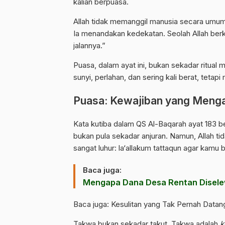
kalian berpuasa.
Allah tidak memanggil manusia secara umum.
Ia menandakan kedekatan. Seolah Allah berk
jalannya.”
Puasa, dalam ayat ini, bukan sekadar ritual
sunyi, perlahan, dan sering kali berat, teta
Puasa: Kewajiban yang Meng
Kata kutiba dalam QS Al-Baqarah
ayat 183
be
bukan pula sekadar anjuran. Namun, Allah tid
sangat luhur: la‘allakum tattaqun agar kamu 
Baca juga:
Mengapa Dana Desa Rentan Disel
Baca juga:
Kesulitan yang Tak Pernah Datang
Takwa bukan sekadar takut. Takwa adalah
k