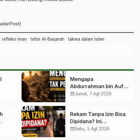
badarPost)
refleksi iman
tafsir Al-Baqarah
takwa dalam Islam
l
Mengapa
Abdurrahman bin Auf
Tak Pernah Diperbudak
calendar_month
Jumat, 7 Agt 2026
Hartanya?
ih
Rekam Tanpa Izin Bisa
Dipidana? Ini
Penjelasan Hukumnya
calendar_month
Rabu, 5 Agt 2026