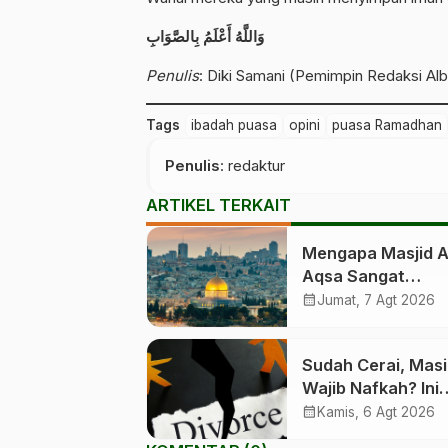
وَاللَّهُ أَعْلَمُ بِالصَّوَابِ
Penulis
: Diki Samani (Pemimpin Redaksi Al
Tags
ibadah puasa
opini
puasa Ramadhan
Penulis
: redaktur
ARTIKEL TERKAIT
Mengapa Masjid A
Aqsa Sangat
Dimuliakan? Ini 7
calendar_month
Jumat, 7 Agt 2026
Faktanya
Sudah Cerai, Mas
Wajib Nafkah? Ini
Putusan MA
calendar_month
Kamis, 6 Agt 2026