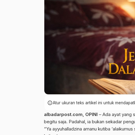
info
Atur ukuran teks artikel ini untuk mendap
albadarpost.com,
OPINI
– Ada ayat yang s
begitu saja. Padahal, ia bukan sekadar peng
“Ya ayyuhalladzina amanu kutiba ‘alaikumus