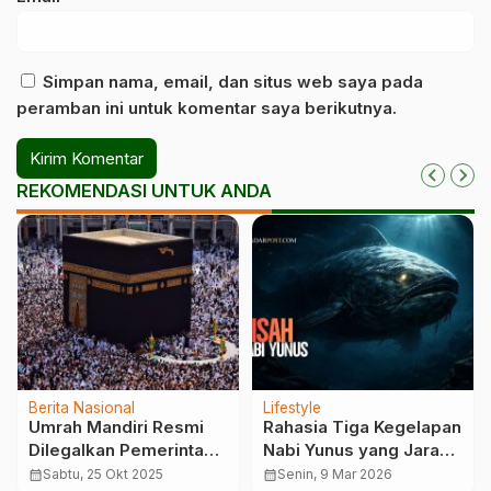
Simpan nama, email, dan situs web saya pada
peramban ini untuk komentar saya berikutnya.
REKOMENDASI UNTUK ANDA
Berita Nasional
Lifestyle
Umrah Mandiri Resmi
Rahasia Tiga Kegelapan
Dilegalkan Pemerintah,
Nabi Yunus yang Jarang
Regulasi Disesuaikan
Dibahas
calendar_month
Sabtu, 25 Okt 2025
calendar_month
Senin, 9 Mar 2026