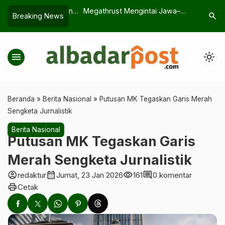
Gempa Bumi dan
Megathrust Mengintai Jawa–
Rahasia 
search
Breaking News
ghadapinya
Sumatra
yang Men
Dibahas 
menu
light_mode
Beranda
»
Berita Nasional
»
Putusan MK Tegaskan Garis Merah
Sengketa Jurnalistik
Berita Nasional
Putusan MK Tegaskan Garis
Merah Sengketa Jurnalistik
account_circle
calendar_month
visibility
comment
redaktur
Jumat, 23 Jan 2026
161
0 komentar
print
Cetak