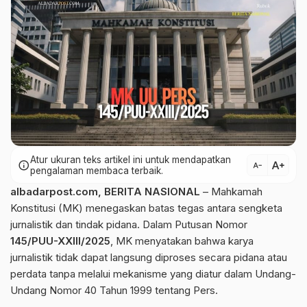
Atur ukuran teks artikel ini untuk mendapatkan
text_increase
info
text_decrease
pengalaman membaca terbaik.
albadarpost.com
,
BERITA NASIONAL
– Mahkamah
Konstitusi (MK) menegaskan batas tegas antara sengketa
jurnalistik dan tindak pidana. Dalam Putusan Nomor
145/PUU-XXIII/2025
, MK menyatakan bahwa karya
jurnalistik tidak dapat langsung diproses secara pidana atau
perdata tanpa melalui mekanisme yang diatur dalam Undang-
Undang Nomor 40 Tahun 1999 tentang Pers.