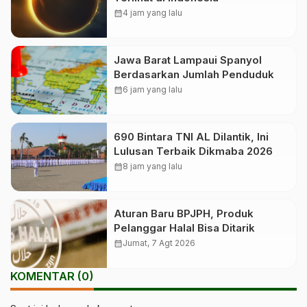
calendar_month
4 jam yang lalu
Jawa Barat Lampaui Spanyol
Berdasarkan Jumlah Penduduk
calendar_month
6 jam yang lalu
690 Bintara TNI AL Dilantik, Ini
Lulusan Terbaik Dikmaba 2026
calendar_month
8 jam yang lalu
Aturan Baru BPJPH, Produk
Pelanggar Halal Bisa Ditarik
calendar_month
Jumat, 7 Agt 2026
KOMENTAR (0)