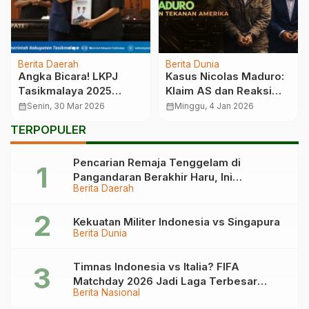
Berita Daerah
Berita Dunia
Angka Bicara! LKPJ
Kasus Nicolas Maduro:
Tasikmalaya 2025
Klaim AS dan Reaksi
Ungkap Ekonomi Naik
Venezuela
calendar_month
Senin, 30 Mar 2026
calendar_month
Minggu, 4 Jan 2026
dan Kemiskinan Turun
TERPOPULER
Pencarian Remaja Tenggelam di
Pangandaran Berakhir Haru, Ini
Berita Daerah
Kronologinya
Kekuatan Militer Indonesia vs Singapura
Berita Dunia
Timnas Indonesia vs Italia? FIFA
Matchday 2026 Jadi Laga Terbesar
Berita Nasional
Garuda!