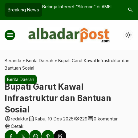
 “Siluman” di AMEL
Empat Golongan Ahli Ibadah yang
Terungkap
search
Breaking News
alaya
Masuk Neraka, Waspadai
Penyelund
Bahayanya
menu
light_mode
Beranda
»
Berita Daerah
»
Bupati Garut Kawal Infrastruktur dan
Bantuan Sosial
Berita Daerah
Bupati Garut Kawal
Infrastruktur dan Bantuan
Sosial
account_circle
calendar_month
visibility
comment
redaktur
Rabu, 10 Des 2025
229
0 komentar
print
Cetak