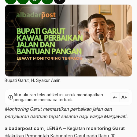
Bupati Garut, H. Syakur Amin.
Atur ukuran teks artikel ini untuk mendapatkan
text_increase
info
text_decrease
pengalaman membaca terbaik.
Monitoring Garut memastikan perbaikan jalan dan
penyaluran bantuan tepat sasaran bagi warga Margawati.
albadarpost.com
,
LENSA
– Kegiatan
monitoring Garut
dilakukan Pemerintah Kabupaten Garut pada Rabu, 10