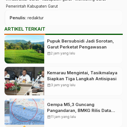
Pemerintah Kabupaten Garut
Penulis
: redaktur
ARTIKEL TERKAIT
Pupuk Bersubsidi Jadi Sorotan,
Garut Perketat Pengawasan
calendar_month
2 jam yang lalu
Kemarau Mengintai, Tasikmalaya
Siapkan Tiga Langkah Antisipasi
calendar_month
3 jam yang lalu
Gempa M5,3 Guncang
Pangandaran, BMKG Rilis Data
Awal
calendar_month
11 jam yang lalu