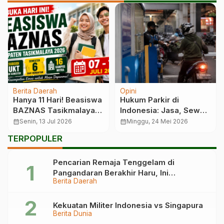
Berita Daerah
Opini
Hanya 11 Hari! Beasiswa
Hukum Parkir di
BAZNAS Tasikmalaya
Indonesia: Jasa, Sewa
Resmi Dibuka
Tempat, atau Titipan
calendar_month
Senin, 13 Jul 2026
calendar_month
Minggu, 24 Mei 2026
Kendaraan?
TERPOPULER
Pencarian Remaja Tenggelam di
Pangandaran Berakhir Haru, Ini
Berita Daerah
Kronologinya
Kekuatan Militer Indonesia vs Singapura
Berita Dunia