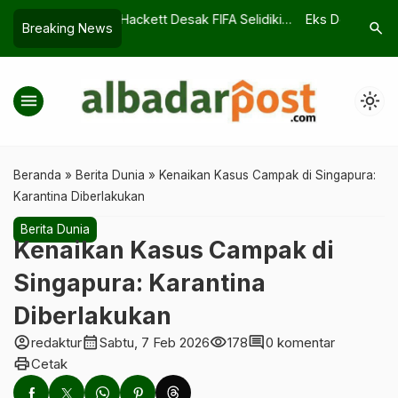
sak FIFA Selidiki
Eks Dokter RSHS Bandung Divonis 11
Kenaikan
search
Breaking News
ogun
Tahun Penjara atas Kasus
Penanda R
Kekerasan Seksual
Daerah
menu
light_mode
Beranda
»
Berita Dunia
»
Kenaikan Kasus Campak di Singapura:
Karantina Diberlakukan
Berita Dunia
Kenaikan Kasus Campak di
Singapura: Karantina
Diberlakukan
account_circle
calendar_month
visibility
comment
redaktur
Sabtu, 7 Feb 2026
178
0 komentar
print
Cetak