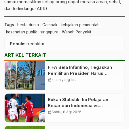
sama: memastikan setiap orang dapat merasa aman, sehat,
dan terlindungi. (ARR)
Tags
berita dunia
Campak
kebijakan pemerintah
kesehatan publik
singapura
Wabah Penyakit
Penulis
: redaktur
ARTIKEL TERKAIT
FIFA Bela Infantino, Tegaskan
Pemilihan Presiden Harus
Demokratis
calendar_month
4 jam yang lalu
Bukan Statistik, Ini Pelajaran
Besar dari Indonesia vs
Singapura
calendar_month
Sabtu, 8 Agt 2026