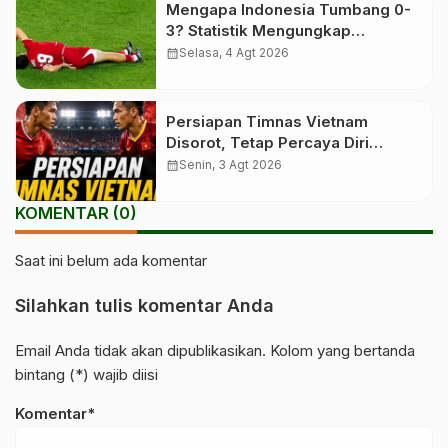
Mengapa Indonesia Tumbang 0-
3? Statistik Mengungkap
Faktanya
calendar_month
Selasa, 4 Agt 2026
Persiapan Timnas Vietnam
Disorot, Tetap Percaya Diri
Hadapi Indonesia
calendar_month
Senin, 3 Agt 2026
KOMENTAR (0)
Saat ini belum ada komentar
Silahkan tulis komentar Anda
Email Anda tidak akan dipublikasikan. Kolom yang bertanda
bintang (*) wajib diisi
Komentar*