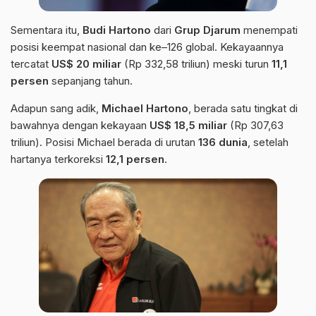
Sementara itu,
Budi Hartono
dari
Grup Djarum
menempati
posisi keempat nasional dan ke–126 global. Kekayaannya
tercatat
US$ 20 miliar
(Rp 332,58 triliun) meski turun
11,1
persen
sepanjang tahun.
Adapun sang adik,
Michael Hartono
, berada satu tingkat di
bawahnya dengan kekayaan
US$ 18,5 miliar
(Rp 307,63
triliun). Posisi Michael berada di urutan
136 dunia
, setelah
hartanya terkoreksi
12,1 persen
.