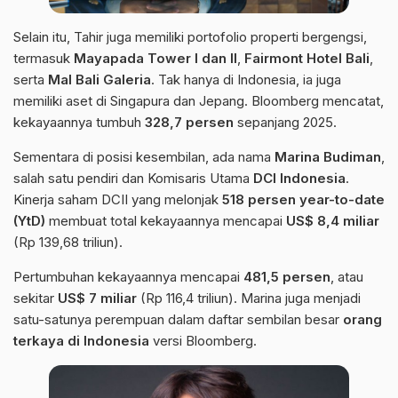
Selain itu, Tahir juga memiliki portofolio properti bergengsi,
termasuk
Mayapada Tower I dan II
,
Fairmont Hotel Bali
,
serta
Mal Bali Galeria
. Tak hanya di Indonesia, ia juga
memiliki aset di Singapura dan Jepang. Bloomberg mencatat,
kekayaannya tumbuh
328,7 persen
sepanjang 2025.
Sementara di posisi kesembilan, ada nama
Marina Budiman
,
salah satu pendiri dan Komisaris Utama
DCI Indonesia
.
Kinerja saham DCII yang melonjak
518 persen year-to-date
(YtD)
membuat total kekayaannya mencapai
US$ 8,4 miliar
(Rp 139,68 triliun).
Pertumbuhan kekayaannya mencapai
481,5 persen
, atau
sekitar
US$ 7 miliar
(Rp 116,4 triliun). Marina juga menjadi
satu-satunya perempuan dalam daftar sembilan besar
orang
terkaya di Indonesia
versi Bloomberg.