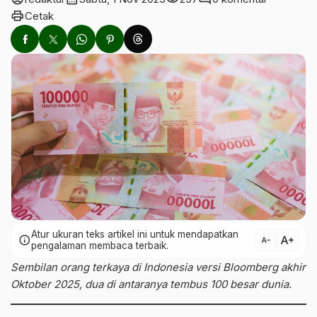
print
Cetak
Atur ukuran teks artikel ini untuk mendapatkan
text_increase
info
text_decrease
pengalaman membaca terbaik.
Sembilan orang terkaya di Indonesia versi Bloomberg akhir
Oktober 2025, dua di antaranya tembus 100 besar dunia.