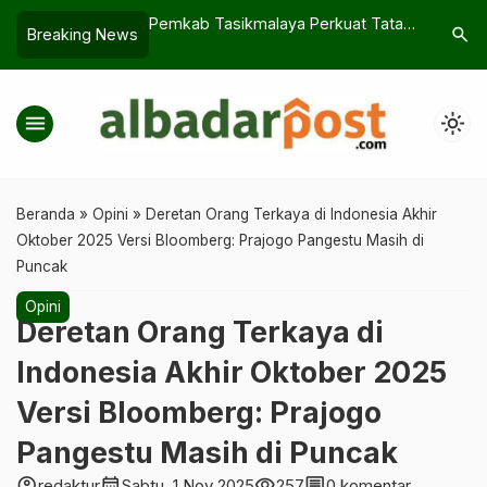
 Tata Kelola APBD
Pemkab Tasikmalaya Perkuat Tata
Kabar Bes
search
Breaking News
Kelola untuk Tekan Angka Stunting
Permenak
Praktik O
menu
light_mode
Beranda
»
Opini
»
Deretan Orang Terkaya di Indonesia Akhir
Oktober 2025 Versi Bloomberg: Prajogo Pangestu Masih di
Puncak
Opini
Deretan Orang Terkaya di
Indonesia Akhir Oktober 2025
Versi Bloomberg: Prajogo
Pangestu Masih di Puncak
account_circle
calendar_month
visibility
comment
redaktur
Sabtu, 1 Nov 2025
257
0 komentar