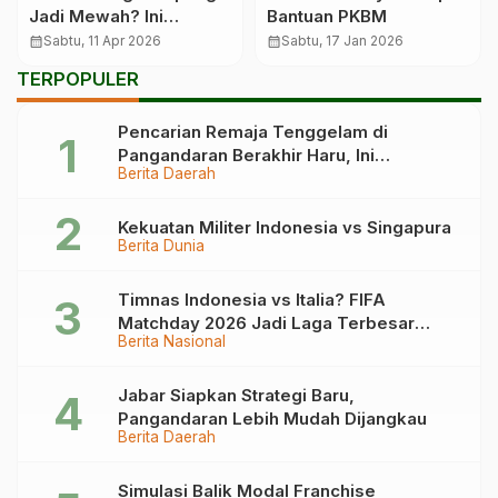
Jadi Mewah? Ini
Bantuan PKBM
Rahasia Chef!
calendar_month
Sabtu, 11 Apr 2026
calendar_month
Sabtu, 17 Jan 2026
TERPOPULER
Pencarian Remaja Tenggelam di
Pangandaran Berakhir Haru, Ini
Berita Daerah
Kronologinya
Kekuatan Militer Indonesia vs Singapura
Berita Dunia
Timnas Indonesia vs Italia? FIFA
Matchday 2026 Jadi Laga Terbesar
Berita Nasional
Garuda!
Jabar Siapkan Strategi Baru,
Pangandaran Lebih Mudah Dijangkau
Berita Daerah
Simulasi Balik Modal Franchise