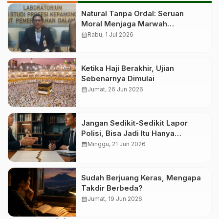
Natural Tanpa Ordal: Seruan
Moral Menjaga Marwah
Perguruan Tinggi
calendar_month
Rabu, 1 Jul 2026
Ketika Haji Berakhir, Ujian
Sebenarnya Dimulai
calendar_month
Jumat, 26 Jun 2026
Jangan Sedikit-Sedikit Lapor
Polisi, Bisa Jadi Itu Hanya
Wanprestasi
calendar_month
Minggu, 21 Jun 2026
Sudah Berjuang Keras, Mengapa
Takdir Berbeda?
calendar_month
Jumat, 19 Jun 2026