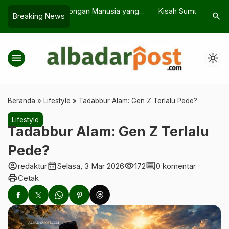
 Manusia yang
Kisah Sumur Zamzam, Dari Tangisan
Kemenag 
search
Breaking News
a
Seorang Ibu hingga Mengalir Ribuan
Nasional 
Tahun
menu
light_mode
Beranda
»
Lifestyle
»
Tadabbur Alam: Gen Z Terlalu Pede?
Lifestyle
Tadabbur Alam: Gen Z Terlalu
Pede?
account_circle
calendar_month
visibility
comment
redaktur
Selasa, 3 Mar 2026
172
0 komentar
print
Cetak