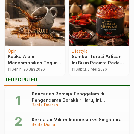
Opini
Lifestyle
Ketika Alam
Sambal Terasi Artisan
Menyampaikan Teguran
Ini Bikin Pecinta Pedas
Tuhan
Susah Move On
calendar_month
Senin, 26 Jan 2026
calendar_month
Sabtu, 2 Mei 2026
TERPOPULER
Pencarian Remaja Tenggelam di
Pangandaran Berakhir Haru, Ini
Berita Daerah
Kronologinya
Kekuatan Militer Indonesia vs Singapura
Berita Dunia