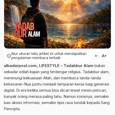
Atur ukuran teks artikel ini untuk mendapatkan
text_increase
info
text_decrease
pengalaman membaca terbaik.
albadarpost.com
,
LIFESTYLE
–
Tadabbur Alam
bukan
sekadar istilah kajian yang terdengar religius. Tadabbur alam,
merenungi kekuasaan Allah, dan membaca tanda-tanda
kebesaran-Nya justru menjadi tamparan keras bagi generasi
digital. Di era ketika semua bisa dicari lewat mesin pencari,
banyak orang merasa paling tahu. Namun ironisnya, semakin
luas akses informasi, semakin tipis rasa tunduk kepada Sang
Pencipta.