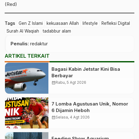
(Red)
Tags
Gen Z Islami
kekuasaan Allah
lifestyle
Refleksi Digital
Surah Al Waqiah
tadabbur alam
Penulis
: redaktur
ARTIKEL TERKAIT
Bagasi Kabin Jetstar Kini Bisa
Berbayar
calendar_month
Rabu, 5 Agt 2026
7 Lomba Agustusan Unik, Nomor
6 Dijamin Heboh
calendar_month
Selasa, 4 Agt 2026
Feeding Show Aquarium