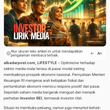
Atur ukuran teks artikel ini untuk mendapatkan
text_increase
info
text_decrease
pengalaman membaca terbaik.
albadarpost.com
,
LIFESTYLE
– Optimisme terhadap
sektor media mulai terasa di pasar modal seiring
membaiknya prospek ekonomi nasional. Pernyataan
Menteri
Keuangan
RI mengenai arah kebijakan fiskal dan
pertumbuhan ekonomi memicu respons positif dari pasar.
Sejumlah saham media bergerak menguat dan menarik
perhatian
Investor BEI
, termasuk investor ritel.
Situasi ini membuka peluang, namun juga menuntut kehati-