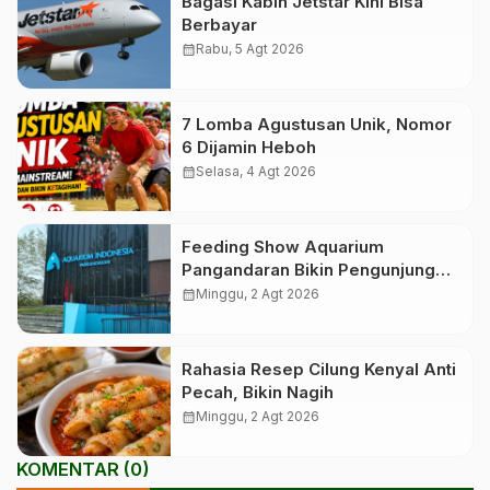
Bagasi Kabin Jetstar Kini Bisa
Berbayar
calendar_month
Rabu, 5 Agt 2026
7 Lomba Agustusan Unik, Nomor
6 Dijamin Heboh
calendar_month
Selasa, 4 Agt 2026
Feeding Show Aquarium
Pangandaran Bikin Pengunjung
Terpukau
calendar_month
Minggu, 2 Agt 2026
Rahasia Resep Cilung Kenyal Anti
Pecah, Bikin Nagih
calendar_month
Minggu, 2 Agt 2026
KOMENTAR (0)