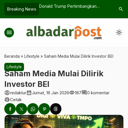
ertimbangkan
Karedok Sunda Kembali Viral, Ini
Perdagan
search
Breaking News
…
ngan TikTok di
Resep Rahasia yang Wajib Dicoba
Pengawas
menu
light_mode
Beranda
»
Lifestyle
»
Saham Media Mulai Dilirik Investor BEI
Lifestyle
Saham Media Mulai Dilirik
Investor BEI
account_circle
calendar_month
visibility
comment
redaktur
Jumat, 16 Jan 2026
187
0 komentar
print
Cetak