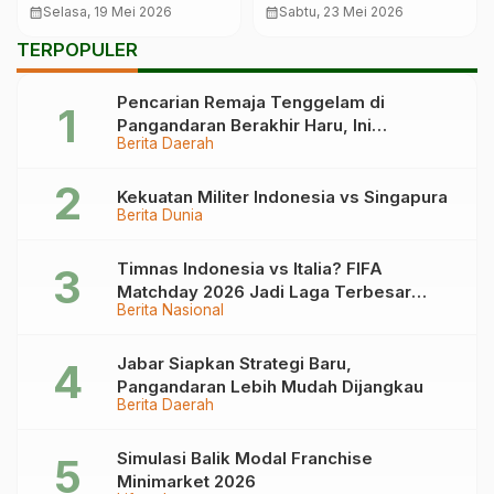
Kurasi Chef Halal di
Olahan Daging Kurban
calendar_month
Selasa, 19 Mei 2026
calendar_month
Sabtu, 23 Mei 2026
Ciamis
TERPOPULER
Pencarian Remaja Tenggelam di
Pangandaran Berakhir Haru, Ini
Berita Daerah
Kronologinya
Kekuatan Militer Indonesia vs Singapura
Berita Dunia
Timnas Indonesia vs Italia? FIFA
Matchday 2026 Jadi Laga Terbesar
Berita Nasional
Garuda!
Jabar Siapkan Strategi Baru,
Pangandaran Lebih Mudah Dijangkau
Berita Daerah
Simulasi Balik Modal Franchise
Minimarket 2026