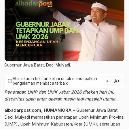
Gubernur Jawa Barat, Dedi Mulyadi.
Atur ukuran teks artikel ini untuk mendapatkan
text_increase
info
text_decrease
pengalaman membaca terbaik.
Penetapan UMP dan UMK Jabar 2026 diteken hari ini,
disparitas upah antar daerah masih jadi masalah utama.
albadarpost.com
,
HUMANIORA
– Gubernur Jawa Barat
Dedi Mulyadi
memastikan penetapan Upah Minimum Provinsi
(UMP), Upah Minimum Kabupaten/Kota (UMK), serta upah