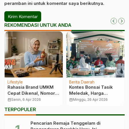
peramban ini untuk komentar saya berikutnya.
REKOMENDASI UNTUK ANDA
Lifestyle
Berita Daerah
Rahasia Brand UMKM
Kontes Bonsai Tasik
Cepat Dikenal, Nomor 3
Meledak, Harga
Paling Ampuh
Tanaman Tembus
calendar_month
Senin, 6 Apr 2026
calendar_month
Minggu, 26 Apr 2026
Fantastis
TERPOPULER
Pencarian Remaja Tenggelam di