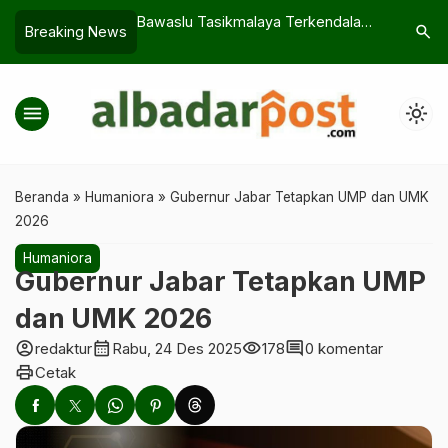
alaya Terkendala
Jangan Terlambat, KIP Kuliah UNPER
Sumedang
search
Breaking News
Tasikmalaya Ditutup 31 Juli
Pemerinta
menu
light_mode
Beranda
»
Humaniora
»
Gubernur Jabar Tetapkan UMP dan UMK
2026
Humaniora
Gubernur Jabar Tetapkan UMP
dan UMK 2026
account_circle
calendar_month
visibility
comment
redaktur
Rabu, 24 Des 2025
178
0 komentar
print
Cetak