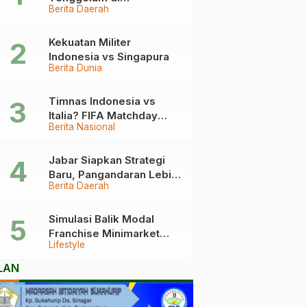
Berita Daerah
Pangandaran Berakhir
Haru, Ini Kronologinya
Kekuatan Militer
Indonesia vs Singapura
Berita Dunia
Timnas Indonesia vs
Italia? FIFA Matchday
Berita Nasional
2026 Jadi Laga Terbesar
Garuda!
Jabar Siapkan Strategi
Baru, Pangandaran Lebih
Berita Daerah
Mudah Dijangkau
Simulasi Balik Modal
Franchise Minimarket
Lifestyle
2026
LAN