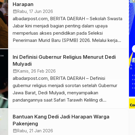
rupiah yang seharusnya dapat digunakan untuk
Harapan
membiayai layanan kesehatan, pembangunan daerah,
calendar_month
Rabu, 17 Jun 2026
hingga berbagai program sosial masyarakat. Fakta itu
albadarpost.com, BERITA DAERAH – Sekolah Swasta
terungkap […]
Jabar kini menjadi bagian penting dalam upaya
memperluas akses pendidikan pada Seleksi
Penerimaan Murid Baru (SPMB) 2026. Melalui kerja
sama dengan sekolah swasta, Pemerintah Provinsi
Jawa Barat berupaya memastikan calon murid yang
Ini Definisi Gubernur Religius Menurut Dedi
belum diterima di sekolah negeri tetap memiliki
Mulyadi
kesempatan untuk melanjutkan pendidikan. Dengan
calendar_month
Kamis, 26 Feb 2026
demikian, keterbatasan daya tampung sekolah […]
albadarpost.com, BERITA DAERAH – Definisi
gubernur religius menjadi sorotan setelah Gubernur
Jawa Barat, Dedi Mulyadi, menyampaikan
pandangannya saat Safari Tarawih Keliling di
Tasikmalaya. Ia menegaskan bahwa makna gubernur
religius bukan sekadar simbol keagamaan, melainkan
Bantuan Kang Dedi Jadi Harapan Warga
keberpihakan nyata kepada rakyat. Bahkan, ia
Pakenjeng
menyampaikan pernyataan tegas yang langsung
calendar_month
Rabu, 21 Jan 2026