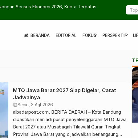
wongan Sensus Ekonomi 2026, Kuota Terbatas
Al Hikam: 
expand_more
expand_more
BERANDA
EDITORIAL
FOKUS
PERSPEKTIF
LI
T
MTQ Jawa Barat 2027 Siap Digelar, Catat
Jadwalnya
calendar_month
Senin, 3 Agt 2026
albadarpost.com, BERITA DAERAH – Kota Bandung
dipastikan menjadi pusat penyelenggaraan MTQ Jawa
Barat 2027 atau Musabaqah Tilawatil Quran Tingkat
Provinsi Jawa Barat yang dijadwalkan berlangsung