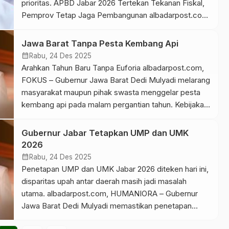
prioritas. APBD Jabar 2026 Tertekan Tekanan Fiskal,
Pemprov Tetap Jaga Pembangunan albadarpost.com,
BERITA DAERAH – Tekanan fiskal kembali menjadi
tantangan utama Pemerintah Provinsi Jawa Barat
Jawa Barat Tanpa Pesta Kembang Api
dalam menyusun Anggaran Pendapatan dan Belanja
calendar_month
Rabu, 24 Des 2025
Daerah (APBD) 2026. Ruang fiskal yang semakin
Arahkan Tahun Baru Tanpa Euforia albadarpost.com,
menyempit membuat pemerintah daerah harus […]
FOKUS – Gubernur Jawa Barat Dedi Mulyadi melarang
masyarakat maupun pihak swasta menggelar pesta
kembang api pada malam pergantian tahun. Kebijakan
ini akan ditegaskan melalui surat edaran (SE)
Pemerintah Provinsi Jawa Barat yang segera
Gubernur Jabar Tetapkan UMP dan UMK
diterbitkan. Langkah tersebut diambil untuk menjaga
2026
ketertiban publik dan mengarahkan perayaan tahun
calendar_month
Rabu, 24 Des 2025
baru ke aktivitas […]
Penetapan UMP dan UMK Jabar 2026 diteken hari ini,
disparitas upah antar daerah masih jadi masalah
utama. albadarpost.com, HUMANIORA – Gubernur
Jawa Barat Dedi Mulyadi memastikan penetapan
Upah Minimum Provinsi (UMP), Upah Minimum