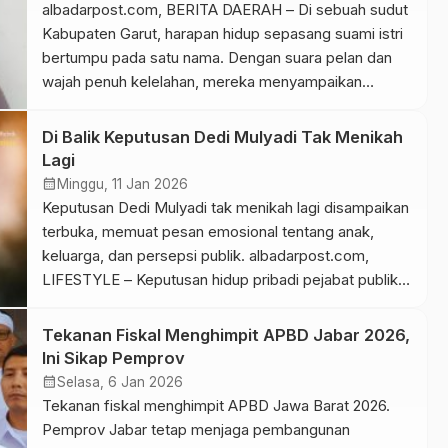
menyita perhatian jamaah. “Religius itu ketika rakyat
albadarpost.com, BERITA DAERAH – Di sebuah sudut
tidak lapar, sekolah […]
Kabupaten Garut, harapan hidup sepasang suami istri
bertumpu pada satu nama. Dengan suara pelan dan
wajah penuh kelelahan, mereka menyampaikan
permohonan bantuan melalui sebuah video
sederhana. Di tengah kondisi ekonomi yang kian
Di Balik Keputusan Dedi Mulyadi Tak Menikah
menekan dan persoalan keluarga yang mendesak,
Lagi
mereka berharap bantuan Kang Dedi bisa menjadi
calendar_month
Minggu, 11 Jan 2026
jalan keluar. Bagi […]
Keputusan Dedi Mulyadi tak menikah lagi disampaikan
terbuka, memuat pesan emosional tentang anak,
keluarga, dan persepsi publik. albadarpost.com,
LIFESTYLE – Keputusan hidup pribadi pejabat publik
sering kali dibaca secara dangkal. Ia kerap
dipersempit menjadi gosip, padahal di baliknya
Tekanan Fiskal Menghimpit APBD Jabar 2026,
terdapat pertimbangan psikologis, relasi keluarga, dan
Ini Sikap Pemprov
beban simbolik sebagai figur negara. Itulah konteks
calendar_month
Selasa, 6 Jan 2026
yang muncul ketika Gubernur […]
Tekanan fiskal menghimpit APBD Jawa Barat 2026.
Pemprov Jabar tetap menjaga pembangunan