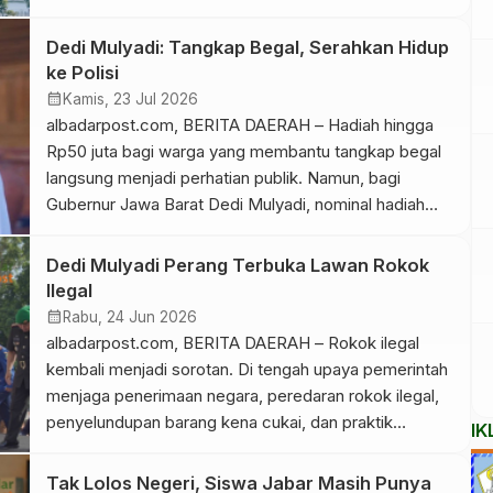
pada Januari 2027. Pemerintah Daerah Provinsi Jawa
Barat mulai mematangkan berbagai persiapan
Dedi Mulyadi: Tangkap Begal, Serahkan Hidup
sekaligus mengajak masyarakat ikut mendukung agar
ke Polisi
agenda syiar Islam tersebut berjalan lancar, tertib, dan
calendar_month
Kamis, 23 Jul 2026
membawa keberkahan bagi seluruh warga. […]
albadarpost.com, BERITA DAERAH – Hadiah hingga
Rp50 juta bagi warga yang membantu tangkap begal
langsung menjadi perhatian publik. Namun, bagi
Gubernur Jawa Barat Dedi Mulyadi, nominal hadiah
bukanlah pesan utama. Ia justru menegaskan satu
syarat yang tidak boleh diabaikan, yakni pelaku begal
Dedi Mulyadi Perang Terbuka Lawan Rokok
harus diserahkan kepada kepolisian dalam keadaan
Ilegal
hidup agar dapat diproses sesuai hukum yang […]
calendar_month
Rabu, 24 Jun 2026
albadarpost.com, BERITA DAERAH – Rokok ilegal
kembali menjadi sorotan. Di tengah upaya pemerintah
menjaga penerimaan negara, peredaran rokok ilegal,
penyelundupan barang kena cukai, dan praktik
IK
penghindaran cukai masih menjadi ancaman serius.
Akibatnya, negara berpotensi kehilangan miliaran
Tak Lolos Negeri, Siswa Jabar Masih Punya