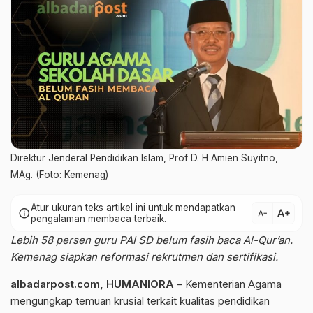
Direktur Jenderal Pendidikan Islam, Prof D. H Amien Suyitno,
MAg. (Foto: Kemenag)
Atur ukuran teks artikel ini untuk mendapatkan
text_increase
info
text_decrease
pengalaman membaca terbaik.
Lebih 58 persen guru PAI SD belum fasih baca Al-Qur’an.
Kemenag siapkan reformasi rekrutmen dan sertifikasi.
albadarpost.com
,
HUMANIORA
– Kementerian Agama
mengungkap temuan krusial terkait kualitas pendidikan