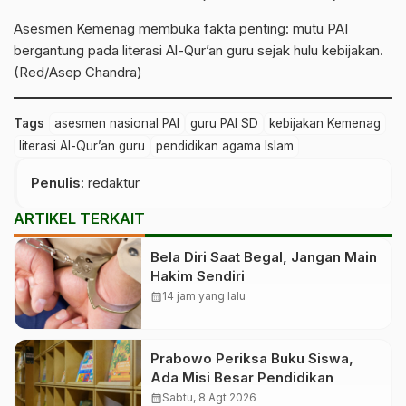
Asesmen Kemenag membuka fakta penting: mutu PAI
bergantung pada literasi Al-Qur’an guru sejak hulu kebijakan.
(Red/Asep Chandra)
Tags
asesmen nasional PAI
guru PAI SD
kebijakan Kemenag
literasi Al-Qur’an guru
pendidikan agama Islam
Penulis
: redaktur
ARTIKEL TERKAIT
Bela Diri Saat Begal, Jangan Main
Hakim Sendiri
calendar_month
14 jam yang lalu
Prabowo Periksa Buku Siswa,
Ada Misi Besar Pendidikan
calendar_month
Sabtu, 8 Agt 2026