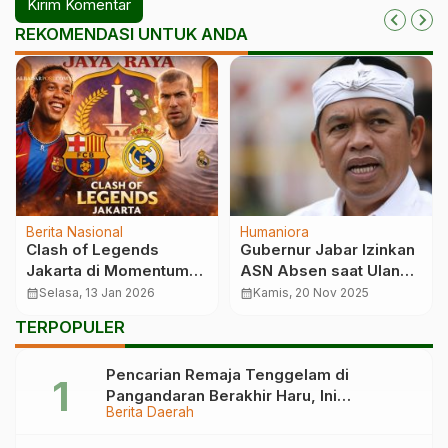
REKOMENDASI UNTUK ANDA
Berita Nasional
Humaniora
Clash of Legends
Gubernur Jabar Izinkan
Jakarta di Momentum
ASN Absen saat Ulang
500 Tahun Ibu Kota
Tahun Ibu untuk Perkuat
calendar_month
Selasa, 13 Jan 2026
calendar_month
Kamis, 20 Nov 2025
Nilai Keluarga
TERPOPULER
Pencarian Remaja Tenggelam di
Pangandaran Berakhir Haru, Ini
Berita Daerah
Kronologinya