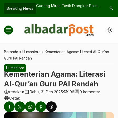
sik Diongkar Polisi
Polisi Sikat Knalpot Brong, Warga
5 Rahasi
search
Breaking News
eekend
Pameungpeuk Bernapas Lega
Pernah S
menu
light_mode
Beranda
»
Humaniora
»
Kementerian Agama: Literasi Al-Qur’an
Guru PAI Rendah
Humaniora
Kementerian Agama: Literasi
Al-Qur’an Guru PAI Rendah
account_circle
calendar_month
visibility
comment
redaktur
Rabu, 31 Des 2025
196
0 komentar
print
Cetak