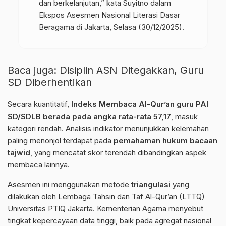
dan berkelanjutan,” kata Suyitno dalam
Ekspos Asesmen Nasional Literasi Dasar
Beragama di Jakarta, Selasa (30/12/2025).
Baca juga:
Disiplin ASN Ditegakkan, Guru
SD Diberhentikan
Secara kuantitatif,
Indeks Membaca Al-Qur’an guru PAI
SD/SDLB berada pada angka rata-rata 57,17
, masuk
kategori rendah. Analisis indikator menunjukkan kelemahan
paling menonjol terdapat pada
pemahaman hukum bacaan
tajwid
, yang mencatat skor terendah dibandingkan aspek
membaca lainnya.
Asesmen ini menggunakan metode
triangulasi
yang
dilakukan oleh Lembaga Tahsin dan Taf Al-Qur’an (LTTQ)
Universitas PTIQ Jakarta
. Kementerian Agama menyebut
tingkat kepercayaan data tinggi, baik pada agregat nasional