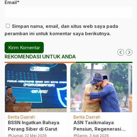
Email*
Simpan nama, email, dan situs web saya pada
peramban ini untuk komentar saya berikutnya.
REKOMENDASI UNTUK ANDA
Berita Daerah
Berita Daerah
BSSN Ingatkan Bahaya
ASN Tasikmalaya
Perang Siber di Garut
Pensiun, Regenerasi
Birokrasi Jadi Sorotan
calendar_month
Jumat, 22 Mei 2026
calendar_month
Senin, 3 Agt 2026