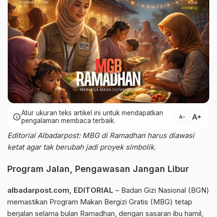
Atur ukuran teks artikel ini untuk mendapatkan
text_increase
info
text_decrease
pengalaman membaca terbaik.
Editorial Albadarpost: MBG di Ramadhan harus diawasi
ketat agar tak berubah jadi proyek simbolik.
Program Jalan, Pengawasan Jangan Libur
albadarpost.com
,
EDITORIAL
– Badan Gizi Nasional (BGN)
memastikan Program Makan Bergizi Gratis (MBG) tetap
berjalan selama bulan Ramadhan, dengan sasaran ibu hamil,