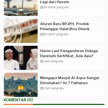
Lagi dari Husein
calendar_month
34 menit yang lalu
Aturan Baru BPJPH, Produk
Pelanggar Halal Bisa Ditarik
calendar_month
55 menit yang lalu
Harim Laut Pangandaran Diduga
Dipenuhi Sertifikat, Ada Apa?
calendar_month
1 jam yang lalu
Mengapa Masjid Al Aqsa Sangat
Dimuliakan? Ini 7 Faktanya
calendar_month
2 jam yang lalu
KOMENTAR (0)