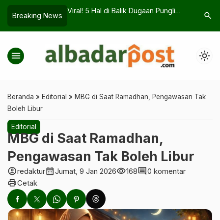
 di Balik Dugaan Pungli
Ojol Tasikmalaya Waspadai Dugaan
Bikin
search
Breaking News
irahong Tasikmalaya
Penyalahgunaan Layanan
2026 
menu
light_mode
Beranda
»
Editorial
»
MBG di Saat Ramadhan, Pengawasan Tak
Boleh Libur
Editorial
MBG di Saat Ramadhan,
Pengawasan Tak Boleh Libur
account_circle
calendar_month
visibility
comment
redaktur
Jumat, 9 Jan 2026
168
0 komentar
print
Cetak