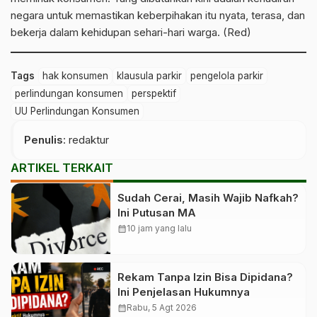
negara untuk memastikan keberpihakan itu nyata, terasa, dan
bekerja dalam kehidupan sehari-hari warga. (Red)
Tags
hak konsumen
klausula parkir
pengelola parkir
perlindungan konsumen
perspektif
UU Perlindungan Konsumen
Penulis
: redaktur
ARTIKEL TERKAIT
Sudah Cerai, Masih Wajib Nafkah?
Ini Putusan MA
calendar_month
10 jam yang lalu
Rekam Tanpa Izin Bisa Dipidana?
Ini Penjelasan Hukumnya
calendar_month
Rabu, 5 Agt 2026