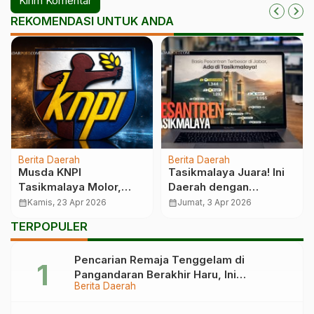
REKOMENDASI UNTUK ANDA
Berita Daerah
Berita Daerah
Musda KNPI
Tasikmalaya Juara! Ini
Tasikmalaya Molor,
Daerah dengan
Kritik Halus yang
Pesantren Terbanyak di
calendar_month
Kamis, 23 Apr 2026
calendar_month
Jumat, 3 Apr 2026
Menyentil Keras
Jabar
TERPOPULER
Pencarian Remaja Tenggelam di
Pangandaran Berakhir Haru, Ini
Berita Daerah
Kronologinya