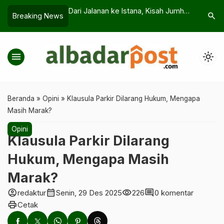
Istana, Kisah Jumhur
Kane Cs Gila Gol, Tapi PSG Lebih
Ini 3 Mek
search
Breaking News
nteri LH
Mematikan di Momen Kritis
Keberang
Legal
menu
light_mode
Beranda
»
Opini
»
Klausula Parkir Dilarang Hukum, Mengapa
Masih Marak?
Opini
Klausula Parkir Dilarang
Hukum, Mengapa Masih
Marak?
account_circle
calendar_month
visibility
comment
redaktur
Senin, 29 Des 2025
226
0 komentar
print
Cetak