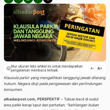
Atur ukuran teks artikel ini untuk mendapatkan
text_increase
info
text_decrease
pengalaman membaca terbaik.
Klausula parkir yang mengalihkan tanggung jawab dilarang
hukum. Negara diuji pada pengawasan dan perlindungan
konsumen.
albadarpost.com,
PERSPEKTIF
– Tulisan kecil di sudut
area parkir kerap luput dari perhatian:
“kehilangan bukan