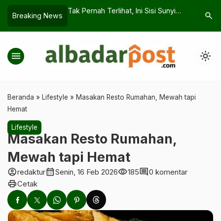
at, Ini Sisi Sunyi
Keberkahan Finansial Lewat Etika
Kemensos
search
Breaking News
 Bikin Terdiam
Investasi Ala Rasulullah SAW
Jadi Pel
menu
light_mode
Beranda
»
Lifestyle
»
Masakan Resto Rumahan, Mewah tapi
Hemat
Lifestyle
Masakan Resto Rumahan,
Mewah tapi Hemat
account_circle
calendar_month
visibility
comment
redaktur
Senin, 16 Feb 2026
185
0 komentar
print
Cetak