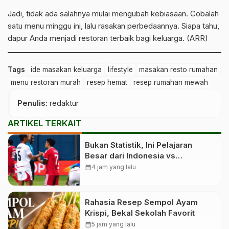
Jadi, tidak ada salahnya mulai mengubah kebiasaan. Cobalah
satu menu minggu ini, lalu rasakan perbedaannya. Siapa tahu,
dapur Anda menjadi restoran terbaik bagi keluarga. (ARR)
Tags
ide masakan keluarga
lifestyle
masakan resto rumahan
menu restoran murah
resep hemat
resep rumahan mewah
Penulis
: redaktur
ARTIKEL TERKAIT
Bukan Statistik, Ini Pelajaran
Besar dari Indonesia vs
Singapura
calendar_month
4 jam yang lalu
Rahasia Resep Sempol Ayam
Krispi, Bekal Sekolah Favorit
calendar_month
5 jam yang lalu