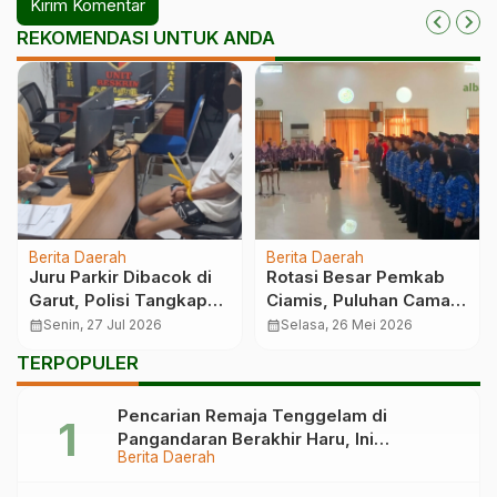
REKOMENDASI UNTUK ANDA
Berita Daerah
Berita Daerah
Juru Parkir Dibacok di
Rotasi Besar Pemkab
Garut, Polisi Tangkap
Ciamis, Puluhan Camat
Terduga Pelaku
dan Pejabat Bergeser
calendar_month
Senin, 27 Jul 2026
calendar_month
Selasa, 26 Mei 2026
TERPOPULER
Pencarian Remaja Tenggelam di
Pangandaran Berakhir Haru, Ini
Berita Daerah
Kronologinya