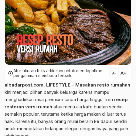
Atur ukuran teks artikel ini untuk mendapatkan
text_increase
info
text_decrease
pengalaman membaca terbaik.
albadarpost.com
,
LIFESTYLE
–
Masakan resto rumahan
kini menjadi pilihan banyak keluarga karena mampu
menghadirkan rasa premium tanpa harga tinggi. Tren
resep
restoran versi rumah
atau menu ala kafe buatan sendiri
semakin populer, terutama ketika harga makan di luar terus
naik. Karena itu, banyak orang mulai beralih ke dapur sendiri
untuk menciptakan hidangan elegan dengan biaya yang jauh
lebih hemat.