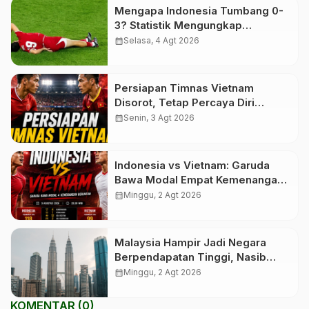
Mengapa Indonesia Tumbang 0-
3? Statistik Mengungkap
Faktanya
calendar_month
Selasa, 4 Agt 2026
Persiapan Timnas Vietnam
Disorot, Tetap Percaya Diri
Hadapi Indonesia
calendar_month
Senin, 3 Agt 2026
Indonesia vs Vietnam: Garuda
Bawa Modal Empat Kemenangan
Beruntun
calendar_month
Minggu, 2 Agt 2026
Malaysia Hampir Jadi Negara
Berpendapatan Tinggi, Nasib
PMI?
calendar_month
Minggu, 2 Agt 2026
KOMENTAR (0)