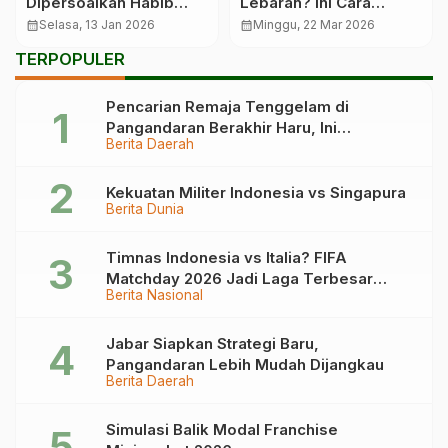
Dipersoalkan Habib
Lebaran? Ini Cara
Rizieq Shihab
Cerdas Tanpa Diet Ketat
calendar_month
Selasa, 13 Jan 2026
calendar_month
Minggu, 22 Mar 2026
TERPOPULER
Pencarian Remaja Tenggelam di
Pangandaran Berakhir Haru, Ini
Berita Daerah
Kronologinya
Kekuatan Militer Indonesia vs Singapura
Berita Dunia
Timnas Indonesia vs Italia? FIFA
Matchday 2026 Jadi Laga Terbesar
Berita Nasional
Garuda!
Jabar Siapkan Strategi Baru,
Pangandaran Lebih Mudah Dijangkau
Berita Daerah
Simulasi Balik Modal Franchise