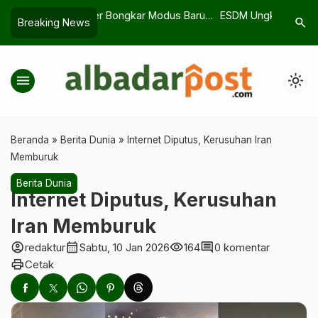
ongkar Modus Baru
ESDM Ungkap Fakta Tambang di
KBLI 2025
search
Breaking News
Tasikmalaya, Ternyata Hanya Dua
UMKM Mul
yang Berizin
Usaha Ba
menu
light_mode
Beranda
»
Berita Dunia
»
Internet Diputus, Kerusuhan Iran
Memburuk
Berita Dunia
Internet Diputus, Kerusuhan
Iran Memburuk
account_circle
calendar_month
visibility
comment
redaktur
Sabtu, 10 Jan 2026
164
0 komentar
print
Cetak