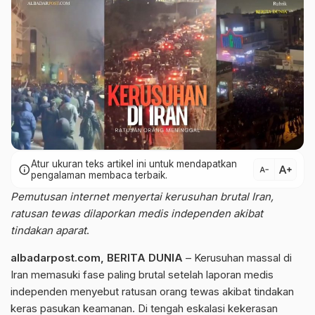
Atur ukuran teks artikel ini untuk mendapatkan
text_increase
info
text_decrease
pengalaman membaca terbaik.
Pemutusan internet menyertai kerusuhan brutal Iran,
ratusan tewas dilaporkan medis independen akibat
tindakan aparat
.
albadarpost.com
,
BERITA DUNIA
– Kerusuhan massal di
Iran memasuki fase paling brutal setelah laporan medis
independen menyebut ratusan orang tewas akibat tindakan
keras pasukan keamanan. Di tengah eskalasi kekerasan