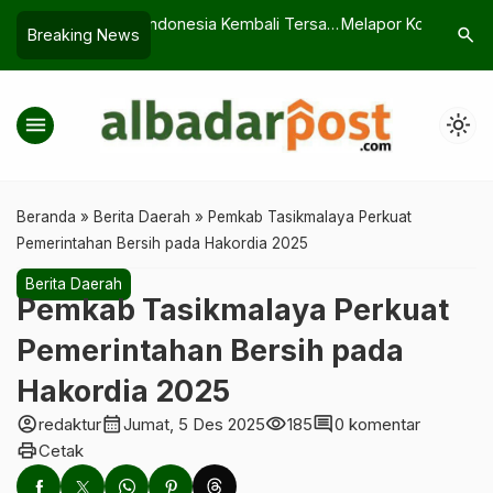
esia Kembali Tersaji:
Melapor Korupsi, Kerap Terasa
441 Jamaa
search
Breaking News
Berisiko?
Suasana H
menu
light_mode
Beranda
»
Berita Daerah
»
Pemkab Tasikmalaya Perkuat
Pemerintahan Bersih pada Hakordia 2025
Berita Daerah
Pemkab Tasikmalaya Perkuat
Pemerintahan Bersih pada
Hakordia 2025
account_circle
calendar_month
visibility
comment
redaktur
Jumat, 5 Des 2025
185
0 komentar
print
Cetak