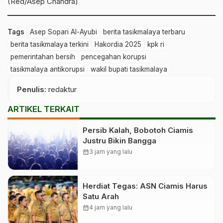
(Red/Asep Chandra)
Tags
Asep Sopari Al-Ayubi
berita tasikmalaya terbaru
berita tasikmalaya terkini
Hakordia 2025
kpk ri
pemerintahan bersih
pencegahan korupsi
tasikmalaya antikorupsi
wakil bupati tasikmalaya
Penulis
: redaktur
ARTIKEL TERKAIT
Persib Kalah, Bobotoh Ciamis
Justru Bikin Bangga
calendar_month
3 jam yang lalu
Herdiat Tegas: ASN Ciamis Harus
Satu Arah
calendar_month
4 jam yang lalu