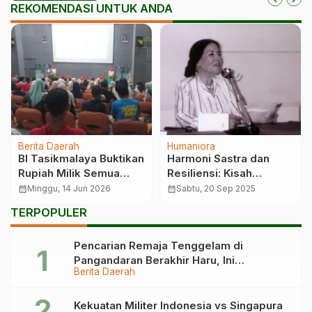
REKOMENDASI UNTUK ANDA
Berita Daerah
Humaniora
BI Tasikmalaya Buktikan
Harmoni Sastra dan
Rupiah Milik Semua
Resiliensi: Kisah
Warga
Penyair Perempuan
calendar_month
Minggu, 14 Jun 2026
calendar_month
Sabtu, 20 Sep 2025
Palestina yang Tak
TERPOPULER
Terungkap (Fadwa
Tuqan)
Pencarian Remaja Tenggelam di
Pangandaran Berakhir Haru, Ini
Berita Daerah
Kronologinya
Kekuatan Militer Indonesia vs Singapura