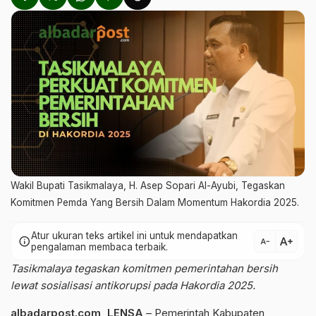
Wakil Bupati Tasikmalaya, H. Asep Sopari Al-Ayubi, Tegaskan
Komitmen Pemda Yang Bersih Dalam Momentum Hakordia 2025.
Atur ukuran teks artikel ini untuk mendapatkan
text_increase
info
text_decrease
pengalaman membaca terbaik.
Tasikmalaya tegaskan komitmen pemerintahan bersih
lewat sosialisasi antikorupsi pada Hakordia 2025.
albadarpost.com
,
LENSA
– Pemerintah
Kabupaten