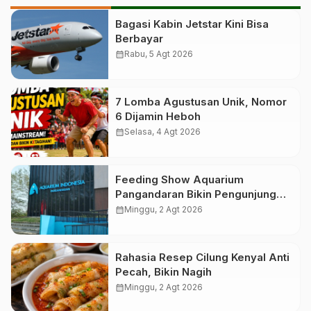
Bagasi Kabin Jetstar Kini Bisa
Berbayar
calendar_month
Rabu, 5 Agt 2026
7 Lomba Agustusan Unik, Nomor
6 Dijamin Heboh
calendar_month
Selasa, 4 Agt 2026
Feeding Show Aquarium
Pangandaran Bikin Pengunjung
Terpukau
calendar_month
Minggu, 2 Agt 2026
Rahasia Resep Cilung Kenyal Anti
Pecah, Bikin Nagih
calendar_month
Minggu, 2 Agt 2026