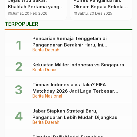
Jejak Abu Bakar:
Polres Pangandaran:
Khalifah Pertama yang
Oknum Kepala Sekolah
Menggetarkan Langit
Cekoki Korban Miras
calendar_month
Jumat, 20 Feb 2026
calendar_month
Sabtu, 20 Des 2025
TERPOPULER
Pencarian Remaja Tenggelam di
Pangandaran Berakhir Haru, Ini
Berita Daerah
Kronologinya
Kekuatan Militer Indonesia vs Singapura
Berita Dunia
Timnas Indonesia vs Italia? FIFA
Matchday 2026 Jadi Laga Terbesar
Berita Nasional
Garuda!
Jabar Siapkan Strategi Baru,
Pangandaran Lebih Mudah Dijangkau
Berita Daerah