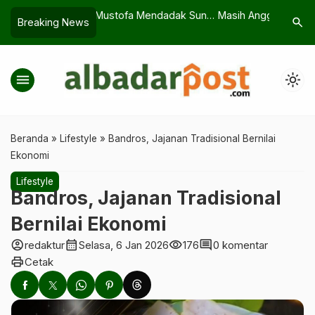
ofa Mendadak Sunyi
Masih Anggap KDRT Urusan Privat?
Dicari Ke
search
Breaking News
ukan Pria Tewas di
Baca Ini
Hilang U
menu
light_mode
Beranda
»
Lifestyle
»
Bandros, Jajanan Tradisional Bernilai
Ekonomi
Lifestyle
Bandros, Jajanan Tradisional
Bernilai Ekonomi
account_circle
calendar_month
visibility
comment
redaktur
Selasa, 6 Jan 2026
176
0 komentar
print
Cetak