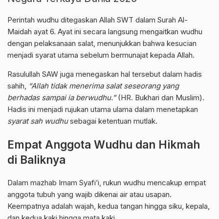
Perintah wudhu ditegaskan Allah SWT dalam Surah Al-
Maidah
ayat 6
. Ayat ini secara langsung mengaitkan wudhu
dengan pelaksanaan salat, menunjukkan bahwa kesucian
menjadi syarat utama sebelum bermunajat kepada Allah.
Rasulullah SAW juga menegaskan hal tersebut dalam
hadis
sahih
,
“Allah tidak menerima salat seseorang yang
berhadas sampai ia berwudhu.”
(HR. Bukhari dan Muslim).
Hadis ini menjadi rujukan utama ulama dalam menetapkan
syarat sah wudhu
sebagai ketentuan mutlak.
Empat Anggota Wudhu dan Hikmah
di Baliknya
Dalam mazhab Imam Syafi’i, rukun wudhu mencakup empat
anggota tubuh yang wajib dikenai air atau usapan.
Keempatnya adalah wajah, kedua tangan hingga siku, kepala,
dan kedua kaki hingga mata kaki.