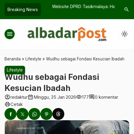
aya Berhasil
Website DPRD Tasikmalaya: Hak
“Ibu Bayi
search
Breaking News
Jantung Perdana
Publik yang Terabaikan
Tasikmal
menu
light_mode
Beranda
»
Lifestyle
»
Wudhu sebagai Fondasi Kesucian Ibadah
Lifestyle
Wudhu sebagai Fondasi
Kesucian Ibadah
account_circle
calendar_month
visibility
comment
redaktur
Minggu, 25 Jan 2026
177
0 komentar
print
Cetak