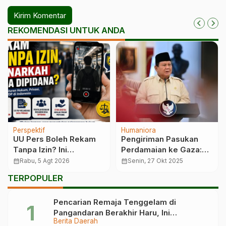
REKOMENDASI UNTUK ANDA
Perspektif
Humaniora
UU Pers Boleh Rekam
Pengiriman Pasukan
Tanpa Izin? Ini
Perdamaian ke Gaza:
Penjelasannya
TNI Tegaskan
calendar_month
Rabu, 5 Agt 2026
calendar_month
Senin, 27 Okt 2025
Kesiapsiagaan
TERPOPULER
Menunggu Instruksi
Presiden
Pencarian Remaja Tenggelam di
Pangandaran Berakhir Haru, Ini
Berita Daerah
Kronologinya