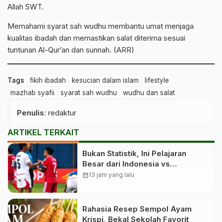
Allah SWT.
Memahami syarat sah wudhu membantu umat menjaga
kualitas ibadah dan memastikan salat diterima sesuai
tuntunan Al-Qur’an dan sunnah. (ARR)
Tags
fikih ibadah
kesucian dalam islam
lifestyle
mazhab syafii
syarat sah wudhu
wudhu dan salat
Penulis
: redaktur
ARTIKEL TERKAIT
Bukan Statistik, Ini Pelajaran
Besar dari Indonesia vs
Singapura
calendar_month
13 jam yang lalu
Rahasia Resep Sempol Ayam
Krispi, Bekal Sekolah Favorit