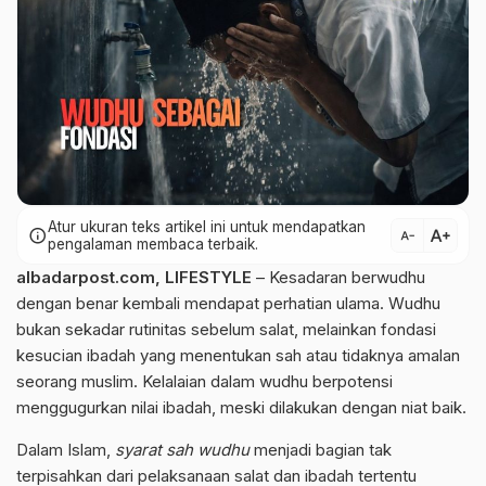
Atur ukuran teks artikel ini untuk mendapatkan
text_increase
info
text_decrease
pengalaman membaca terbaik.
albadarpost.com
,
LIFESTYLE
– Kesadaran berwudhu
dengan benar kembali mendapat perhatian ulama. Wudhu
bukan sekadar rutinitas sebelum salat, melainkan fondasi
kesucian ibadah yang menentukan sah atau tidaknya amalan
seorang muslim. Kelalaian dalam wudhu berpotensi
menggugurkan nilai ibadah, meski dilakukan dengan niat baik.
Dalam Islam,
syarat sah wudhu
menjadi bagian tak
terpisahkan dari pelaksanaan salat dan
ibadah
tertentu