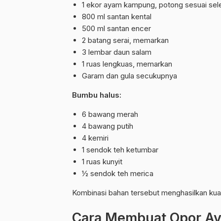
1 ekor ayam kampung, potong sesuai sel
800 ml santan kental
500 ml santan encer
2 batang serai, memarkan
3 lembar daun salam
1 ruas lengkuas, memarkan
Garam dan gula secukupnya
Bumbu halus:
6 bawang merah
4 bawang putih
4 kemiri
1 sendok teh ketumbar
1 ruas kunyit
½ sendok teh merica
Kombinasi bahan tersebut menghasilkan kuah
Cara Membuat Opor A