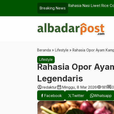
raktis tapi Nagih
Salah Langkah, Uang Korba
Breaking News
…
Beranda
»
Lifestyle
»
Rahasia Opor Ayam Kampu
Lifestyle
Rahasia Opor Aya
Legendaris
account_circle
calendar_month
visibility
comment
redaktur
Minggu, 8 Mar 2026
181
0
Facebook
Twitter
Whatsapp