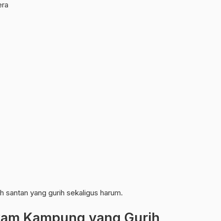
era
 santan yang gurih sekaligus harum.
yam Kampung yang Gurih