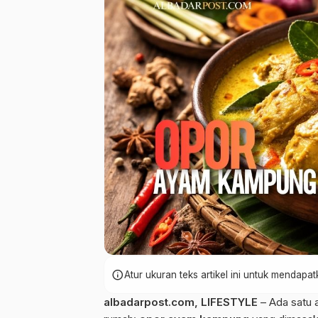
info
Atur ukuran teks artikel ini untuk mendap
albadarpost.com
,
LIFESTYLE
– Ada satu 