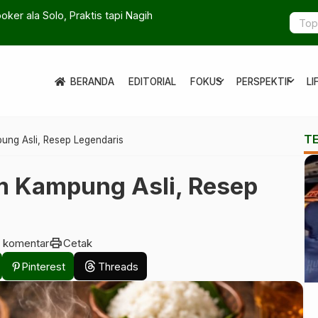
n Penipuan Online Sulit Kembali
Resmi! Urus
expand_more
expand_more
BERANDA
EDITORIAL
FOKUS
PERSPEKTIF
LI
T
ng Asli, Resep Legendaris
m Kampung Asli, Resep
print
 komentar
Cetak
Pinterest
Threads