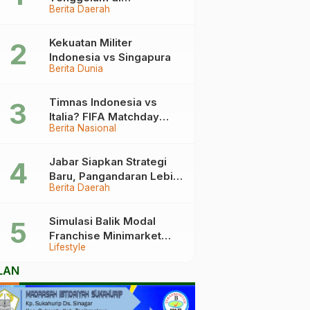
Berita Daerah
Pangandaran Berakhir
Haru, Ini Kronologinya
Kekuatan Militer
Indonesia vs Singapura
Berita Dunia
Timnas Indonesia vs
Italia? FIFA Matchday
Berita Nasional
2026 Jadi Laga Terbesar
Garuda!
Jabar Siapkan Strategi
Baru, Pangandaran Lebih
Berita Daerah
Mudah Dijangkau
Simulasi Balik Modal
Franchise Minimarket
Lifestyle
2026
LAN