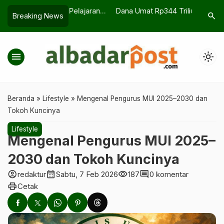
a, dan Pelajaran
Dana Umat Rp344 Triliun, Mengapa
UU Pers B
search
Breaking News
Allah
Kemiskinan Belum Banyak
Penjelas
Berkurang?
menu
light_mode
Beranda
»
Lifestyle
»
Mengenal Pengurus MUI 2025–2030 dan
Tokoh Kuncinya
Lifestyle
Mengenal Pengurus MUI 2025–
2030 dan Tokoh Kuncinya
account_circle
calendar_month
visibility
comment
redaktur
Sabtu, 7 Feb 2026
187
0 komentar
print
Cetak