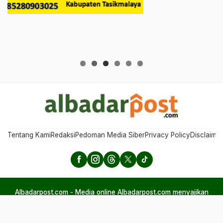
Tentang Kami
Redaksi
Pedoman Media Siber
Privacy Policy
Disclaimer
Albadarpost.com - Media online Albadarpost.com menyajikan
berita aktual, perspektif, dan humaniora, menggabungkan
informasi, inspirasi, serta nilai-nilai kehidupan dalam kemasan
ringan, tajam, dan mudah dipahami.