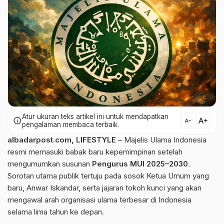
Atur ukuran teks artikel ini untuk mendapatkan
text_increase
info
text_decrease
pengalaman membaca terbaik.
albadarpost.com
,
LIFESTYLE
– Majelis Ulama Indonesia
resmi memasuki babak baru kepemimpinan setelah
mengumumkan susunan
Pengurus MUI 2025–2030
.
Sorotan utama publik tertuju pada sosok Ketua Umum yang
baru, Anwar Iskandar, serta jajaran tokoh kunci yang akan
mengawal arah organisasi ulama terbesar di Indonesia
selama lima tahun ke depan.