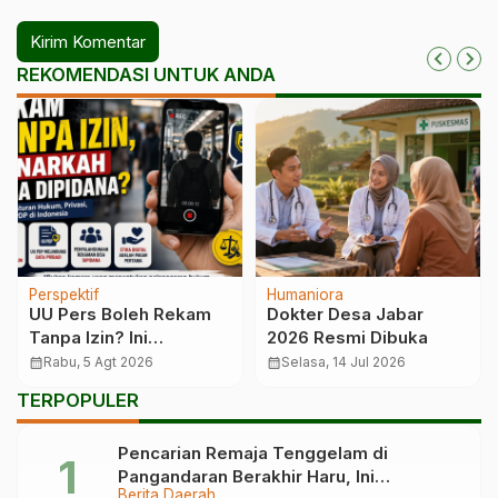
REKOMENDASI UNTUK ANDA
Perspektif
Humaniora
UU Pers Boleh Rekam
Dokter Desa Jabar
Tanpa Izin? Ini
2026 Resmi Dibuka
Penjelasannya
calendar_month
Rabu, 5 Agt 2026
calendar_month
Selasa, 14 Jul 2026
TERPOPULER
Pencarian Remaja Tenggelam di
Pangandaran Berakhir Haru, Ini
Berita Daerah