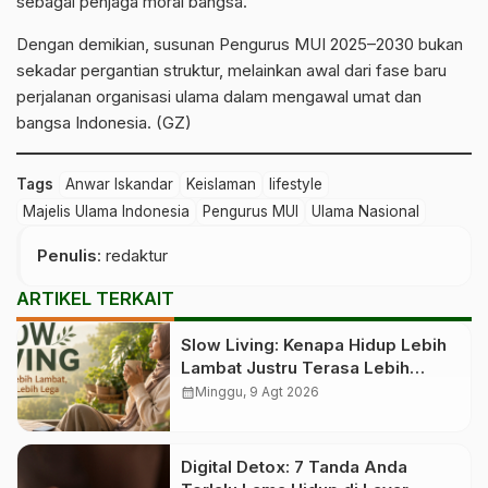
sebagai penjaga moral bangsa.
Dengan demikian, susunan Pengurus MUI 2025–2030 bukan
sekadar pergantian struktur, melainkan awal dari fase baru
perjalanan organisasi ulama dalam mengawal umat dan
bangsa Indonesia. (GZ)
Tags
Anwar Iskandar
Keislaman
lifestyle
Majelis Ulama Indonesia
Pengurus MUI
Ulama Nasional
Penulis
: redaktur
ARTIKEL TERKAIT
Slow Living: Kenapa Hidup Lebih
Lambat Justru Terasa Lebih
Lega?
calendar_month
Minggu, 9 Agt 2026
Digital Detox: 7 Tanda Anda