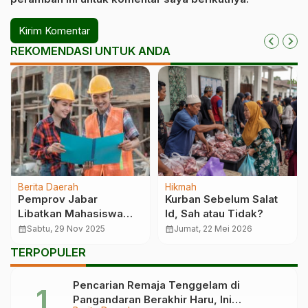
REKOMENDASI UNTUK ANDA
Berita Daerah
Hikmah
Pemprov Jabar
Kurban Sebelum Salat
Libatkan Mahasiswa
Id, Sah atau Tidak?
Teknik Sipil Awasi
calendar_month
Sabtu, 29 Nov 2025
calendar_month
Jumat, 22 Mei 2026
Infrastruktur Daerah
TERPOPULER
Pencarian Remaja Tenggelam di
Pangandaran Berakhir Haru, Ini