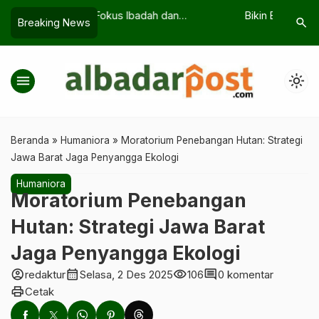
dah dan
Bikin Bangga! Bola Resmi Piala Dunia
Kisah Nab
search
Breaking News
nia? Bisa Jadi Itu
2026 Disebut Diproduksi di Madiun
yang Men
menu
light_mode
Beranda
»
Humaniora
»
Moratorium Penebangan Hutan: Strategi
Jawa Barat Jaga Penyangga Ekologi
Humaniora
Moratorium Penebangan
Hutan: Strategi Jawa Barat
Jaga Penyangga Ekologi
account_circle
calendar_month
visibility
comment
redaktur
Selasa, 2 Des 2025
106
0 komentar
print
Cetak