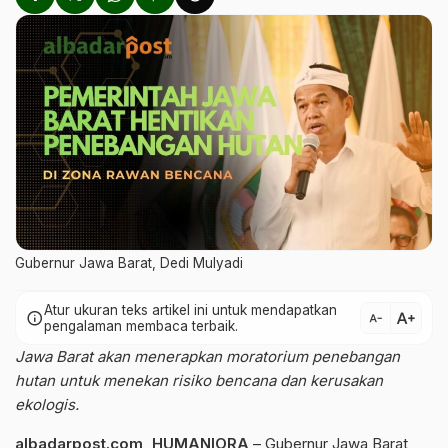
Gubernur Jawa Barat, Dedi Mulyadi
Atur ukuran teks artikel ini untuk mendapatkan
text_increase
info
text_decrease
pengalaman membaca terbaik.
Jawa Barat akan menerapkan moratorium penebangan
hutan untuk menekan risiko bencana dan kerusakan
ekologis.
albadarpost.com
,
HUMANIORA
– Gubernur Jawa Barat