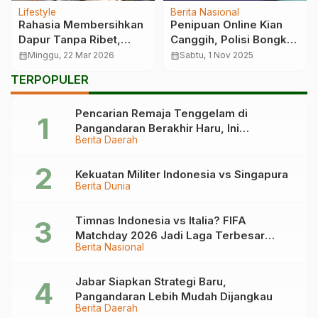
Lifestyle
Berita Nasional
Rahasia Membersihkan
Penipuan Online Kian
Dapur Tanpa Ribet,
Canggih, Polisi Bongkar
Hasilnya Bikin Kaget
Modus Love Scam dan
calendar_month
Minggu, 22 Mar 2026
calendar_month
Sabtu, 1 Nov 2025
Rekayasa AI
TERPOPULER
Pencarian Remaja Tenggelam di
Pangandaran Berakhir Haru, Ini
Berita Daerah
Kronologinya
Kekuatan Militer Indonesia vs Singapura
Berita Dunia
Timnas Indonesia vs Italia? FIFA
Matchday 2026 Jadi Laga Terbesar
Berita Nasional
Garuda!
Jabar Siapkan Strategi Baru,
Pangandaran Lebih Mudah Dijangkau
Berita Daerah