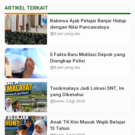
ARTIKEL TERKAIT
Babinsa Ajak Pelajar Banjar Hidup
dengan Nilai Pancawaluya
calendar_month
9 jam yang lalu
5 Fakta Baru Mutilasi Depok yang
Diungkap Polisi
calendar_month
9 jam yang lalu
Tasikmalaya Jadi Lokasi SNT, Ini
yang Diketahui
calendar_month
Senin, 3 Agt 2026
Anak TK Kini Masuk Wajib Belajar
13 Tahun
Senin, 3 Agt 2026