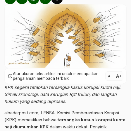
Atur ukuran teks artikel ini untuk mendapatkan
text_increase
info
text_decrease
pengalaman membaca terbaik.
KPK segera tetapkan tersangka kasus korupsi kuota haji.
Simak kronologi, data kerugian Rp1 triliun, dan langkah
hukum yang sedang diproses
.
albadarpost.com
, LENSA. Komisi Pemberantasan Korupsi
(KPK) memastikan bahwa
tersangka kasus korupsi kuota
haji diumumkan KPK
dalam waktu dekat. Penyidik