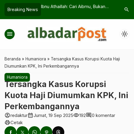
Cari Aibmu, Bukan
Dampak 5 Juta Akun Anak Dihapus,
Banyak y
search
Breaking News
…
Pelajar Bersiap
Nonaktifk
Rumah
menu
light_mode
Beranda
»
Humaniora
»
Tersangka Kasus Korupsi Kuota Haji
Diumumkan KPK, Ini Perkembangannya
Humaniora
Tersangka Kasus Korupsi
Kuota Haji Diumumkan KPK, Ini
Perkembangannya
account_circle
calendar_month
visibility
comment
redaktur
Jumat, 19 Sep 2025
192
0 komentar
print
Cetak