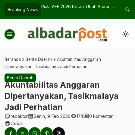
Resmi Ubah Aturan,
Open Recruitment KSR PMI
Adab Bang
search
Breaking News
…
ya bagi Timnas
Pangandaran 2026 Resmi Dibuka, Ini
SAW
Cara Daftarnya
menu
light_mode
Beranda
»
Berita Daerah
»
Akuntabilitas Anggaran
Dipertanyakan, Tasikmalaya Jadi Perhatian
Berita Daerah
Akuntabilitas Anggaran
Dipertanyakan, Tasikmalaya
Jadi Perhatian
account_circle
calendar_month
visibility
comment
redaktur
Senin, 9 Feb 2026
174
0 komentar
print
Cetak