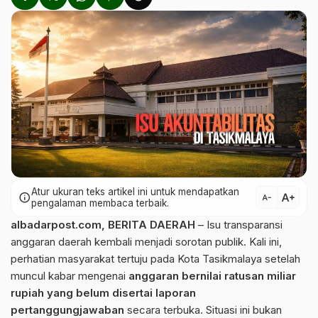
Atur ukuran teks artikel ini untuk mendapatkan
text_increase
info
text_decrease
pengalaman membaca terbaik.
albadarpost.com
,
BERITA DAERAH
– Isu transparansi
anggaran daerah kembali menjadi sorotan publik. Kali ini,
perhatian masyarakat tertuju pada
Kota Tasikmalaya
setelah
muncul kabar mengenai
anggaran bernilai ratusan miliar
rupiah yang belum disertai laporan
pertanggungjawaban
secara terbuka. Situasi ini bukan