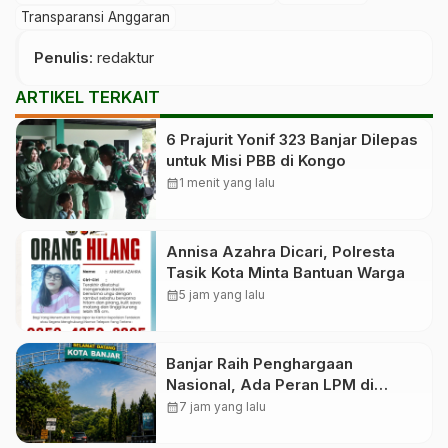
Transparansi Anggaran
Penulis
: redaktur
ARTIKEL TERKAIT
6 Prajurit Yonif 323 Banjar Dilepas
untuk Misi PBB di Kongo
calendar_month
1 menit yang lalu
Annisa Azahra Dicari, Polresta
Tasik Kota Minta Bantuan Warga
calendar_month
5 jam yang lalu
Banjar Raih Penghargaan
Nasional, Ada Peran LPM di
Baliknya
calendar_month
7 jam yang lalu