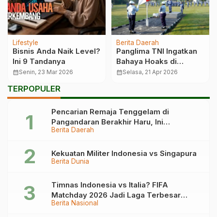
Lifestyle
Berita Daerah
Bisnis Anda Naik Level?
Panglima TNI Ingatkan
Ini 9 Tandanya
Bahaya Hoaks di
Upacara Lanud
calendar_month
Senin, 23 Mar 2026
calendar_month
Selasa, 21 Apr 2026
Wiriadinata
TERPOPULER
Tasikmalaya
Pencarian Remaja Tenggelam di
Pangandaran Berakhir Haru, Ini
Berita Daerah
Kronologinya
Kekuatan Militer Indonesia vs Singapura
Berita Dunia
Timnas Indonesia vs Italia? FIFA
Matchday 2026 Jadi Laga Terbesar
Berita Nasional
Garuda!