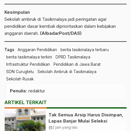
Kesimpulan
Sekolah ambruk di Tasikmalaya jadi peringatan agar
pendidikan dasar kembali diprioritaskan dalam kebijakan
anggaran daerah.
(AlbadarPost/DAS)
Tags
Anggaran Pendidikan
berita tasikmalaya terbaru
berita tasikmalaya terkini
DPRD Tasikmalaya
Infrastruktur Pendidikan
Pendidikan di Jawa Barat
SDN Curugtelu
Sekolah Ambruk di Tasikmalaya
Sekolah Rusak
Penulis
: redaktur
ARTIKEL TERKAIT
Tak Semua Arsip Harus Disimpan,
Lapas Banjar Mulai Seleksi
calendar_month
2 jam yang lalu