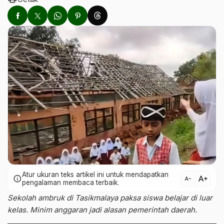
Atur ukuran teks artikel ini untuk mendapatkan
text_increase
info
text_decrease
pengalaman membaca terbaik.
Sekolah ambruk di Tasikmalaya paksa siswa belajar di luar
kelas. Minim anggaran jadi alasan pemerintah daerah.