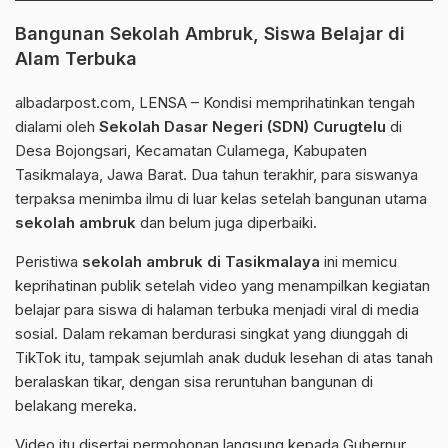
Bangunan Sekolah Ambruk, Siswa Belajar di
Alam Terbuka
albadarpost.com
, LENSA – Kondisi memprihatinkan tengah
dialami oleh
Sekolah Dasar Negeri (SDN) Curugtelu
di
Desa Bojongsari, Kecamatan Culamega, Kabupaten
Tasikmalaya, Jawa Barat. Dua tahun terakhir, para siswanya
terpaksa menimba ilmu di luar kelas setelah bangunan utama
sekolah ambruk
dan belum juga diperbaiki.
Peristiwa
sekolah ambruk di Tasikmalaya
ini memicu
keprihatinan publik setelah video yang menampilkan kegiatan
belajar para siswa di halaman terbuka menjadi viral di media
sosial. Dalam rekaman berdurasi singkat yang diunggah di
TikTok itu, tampak sejumlah anak duduk lesehan di atas tanah
beralaskan tikar, dengan sisa reruntuhan bangunan di
belakang mereka.
Video itu disertai permohonan langsung kepada Gubernur