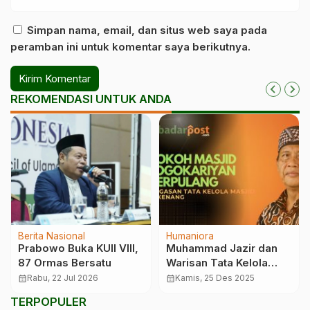
Simpan nama, email, dan situs web saya pada
peramban ini untuk komentar saya berikutnya.
REKOMENDASI UNTUK ANDA
Berita Nasional
Humaniora
Prabowo Buka KUII VIII,
Muhammad Jazir dan
87 Ormas Bersatu
Warisan Tata Kelola
Masjid
calendar_month
Rabu, 22 Jul 2026
calendar_month
Kamis, 25 Des 2025
TERPOPULER