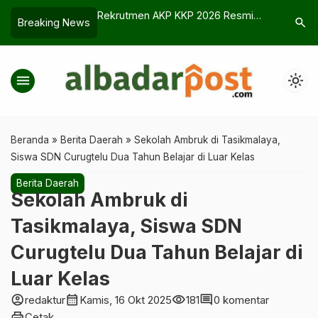
n Sawit Garut
Rekrutmen AKP KKP 2026 Resmi
Mengejut
search
Breaking News
i Turun Tangan
Dibuka, Ini Syarat dan Cara
Dilirik J
Daftarnya
menu
light_mode
Beranda
»
Berita Daerah
»
Sekolah Ambruk di Tasikmalaya,
Siswa SDN Curugtelu Dua Tahun Belajar di Luar Kelas
Berita Daerah
Sekolah Ambruk di
Tasikmalaya, Siswa SDN
Curugtelu Dua Tahun Belajar di
Luar Kelas
account_circle
calendar_month
visibility
comment
redaktur
Kamis, 16 Okt 2025
181
0 komentar
print
Cetak