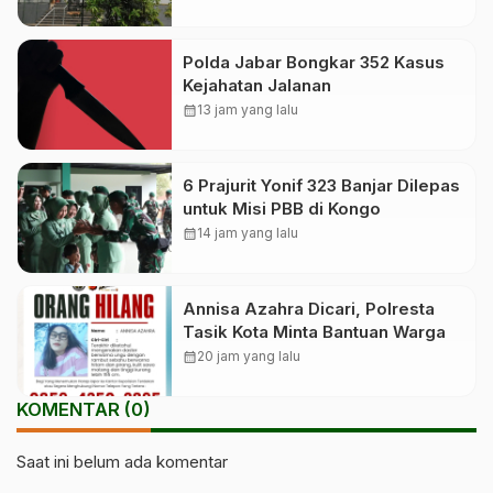
Polda Jabar Bongkar 352 Kasus
Kejahatan Jalanan
calendar_month
13 jam yang lalu
6 Prajurit Yonif 323 Banjar Dilepas
untuk Misi PBB di Kongo
calendar_month
14 jam yang lalu
Annisa Azahra Dicari, Polresta
Tasik Kota Minta Bantuan Warga
calendar_month
20 jam yang lalu
KOMENTAR (0)
Saat ini belum ada komentar