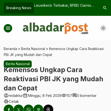
akar, BPBD Ciamis
OJK Serius: Sanksi Berat Bagi Debt
Bupati T
search
Breaking News
…
gi
Collector yang Langgar Etika
Percepat
Publik
menu
light_mode
Beranda
»
Berita Nasional
»
Kemensos Ungkap Cara Reaktivasi
PBI JK yang Mudah dan Cepat
Berita Nasional
Kemensos Ungkap Cara
Reaktivasi PBI JK yang Mudah
dan Cepat
account_circle
calendar_month
visibility
comment
redaktur
Minggu, 8 Feb 2026
157
0 komentar
print
Cetak