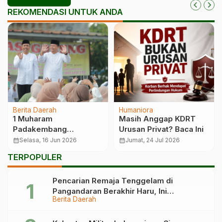
REKOMENDASI UNTUK ANDA
Berita Daerah
Humaniora
1 Muharam
Masih Anggap KDRT
Padakembang
Urusan Privat? Baca Ini
Menggema, Dari Konvoi
calendar_month
Selasa, 16 Jun 2026
calendar_month
Jumat, 24 Jul 2026
Motor hingga Tabligh
TERPOPULER
Akbar
Pencarian Remaja Tenggelam di
Pangandaran Berakhir Haru, Ini
Berita Daerah
Kronologinya