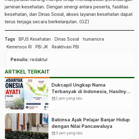
jaminan kesehatan. Dengan sinergi antara peserta, fasilitas
kesehatan, dan Dinas Sosial, akses layanan kesehatan dapat
terus terjaga secara berkelanjutan. (GZ)
Tags
BPJS Kesehatan
Dinas Sosial
humaniora
Kemensos RI
PBI JK
Reaktivasi PBI
Penulis
: redaktur
ARTIKEL TERKAIT
Dukcapil Ungkap Nama
Terbanyak di Indonesia, Hasilnya
Mengejutkan
calendar_month
2 jam yang lalu
Babinsa Ajak Pelajar Banjar Hidup
dengan Nilai Pancawaluya
calendar_month
3 jam yang lalu