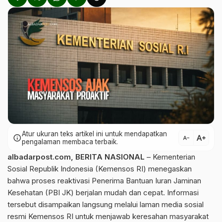
Atur ukuran teks artikel ini untuk mendapatkan
text_increase
info
text_decrease
pengalaman membaca terbaik.
albadarpost.com
,
BERITA NASIONAL
– Kementerian
Sosial Republik Indonesia (Kemensos RI) menegaskan
bahwa proses reaktivasi Penerima Bantuan Iuran Jaminan
Kesehatan (PBI JK) berjalan mudah dan cepat. Informasi
tersebut disampaikan langsung melalui laman media sosial
resmi Kemensos RI untuk menjawab keresahan masyarakat