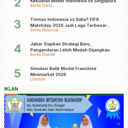
Kekuatan Militer Indonesia vs Singapura
Berita Dunia
Timnas Indonesia vs Italia? FIFA
Matchday 2026 Jadi Laga Terbesar
Berita Nasional
Garuda!
Jabar Siapkan Strategi Baru,
Pangandaran Lebih Mudah Dijangkau
Berita Daerah
Simulasi Balik Modal Franchise
Minimarket 2026
Lifestyle
IKLAN