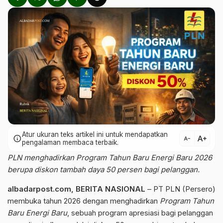
Atur ukuran teks artikel ini untuk mendapatkan
text_increase
info
text_decrease
pengalaman membaca terbaik.
PLN menghadirkan Program Tahun Baru Energi Baru 2026
berupa diskon tambah daya 50 persen bagi pelanggan.
albadarpost.com,
BERITA NASIONAL
– PT PLN (Persero)
membuka tahun 2026 dengan menghadirkan
Program Tahun
Baru Energi Baru
, sebuah program apresiasi bagi pelanggan