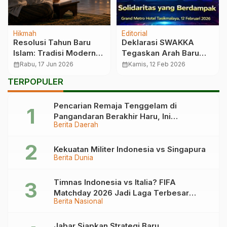
Hikmah
Editorial
Resolusi Tahun Baru
Deklarasi SWAKKA
Islam: Tradisi Modern
Tegaskan Arah Baru
atau Anjuran Syariat?
Media Lokal
calendar_month
Rabu, 17 Jun 2026
calendar_month
Kamis, 12 Feb 2026
TERPOPULER
Pencarian Remaja Tenggelam di
Pangandaran Berakhir Haru, Ini
Berita Daerah
Kronologinya
Kekuatan Militer Indonesia vs Singapura
Berita Dunia
Timnas Indonesia vs Italia? FIFA
Matchday 2026 Jadi Laga Terbesar
Berita Nasional
Garuda!
Jabar Siapkan Strategi Baru,