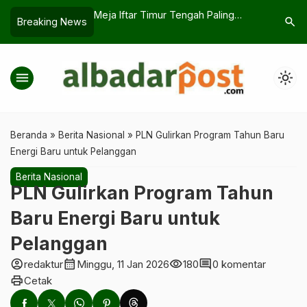
r Tengah Paling
Disdukcapil Garut Jemput Bola,
Fakta Bar
search
Breaking News
nggoda
Warga Mekarmulya Antusias Urus
Mobil di 
KTP
menu
light_mode
Beranda
»
Berita Nasional
»
PLN Gulirkan Program Tahun Baru
Energi Baru untuk Pelanggan
Berita Nasional
PLN Gulirkan Program Tahun
Baru Energi Baru untuk
Pelanggan
account_circle
calendar_month
visibility
comment
redaktur
Minggu, 11 Jan 2026
180
0 komentar
print
Cetak