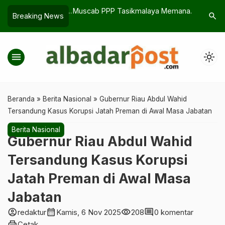
ar Terungkap, Disdik
Muscab PPP Tasikmalaya Memanas,
WFH ASN 
search
Breaking News
rketat Pengawasan
Otong Koswara Angkat Suara
Berlaku, 
Layanan P
menu
light_mode
Beranda
»
Berita Nasional
»
Gubernur Riau Abdul Wahid
Tersandung Kasus Korupsi Jatah Preman di Awal Masa Jabatan
Berita Nasional
Gubernur Riau Abdul Wahid
Tersandung Kasus Korupsi
Jatah Preman di Awal Masa
Jabatan
account_circle
calendar_month
visibility
comment
redaktur
Kamis, 6 Nov 2025
208
0 komentar
print
Cetak