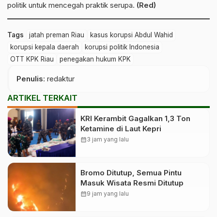
politik untuk mencegah praktik serupa.
(Red)
Tags
jatah preman Riau
kasus korupsi Abdul Wahid
korupsi kepala daerah
korupsi politik Indonesia
OTT KPK Riau
penegakan hukum KPK
Penulis
: redaktur
ARTIKEL TERKAIT
KRI Kerambit Gagalkan 1,3 Ton
Ketamine di Laut Kepri
calendar_month
3 jam yang lalu
Bromo Ditutup, Semua Pintu
Masuk Wisata Resmi Ditutup
calendar_month
9 jam yang lalu