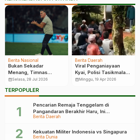
Berita Nasional
Berita Daerah
Bukan Sekadar
Viral Penganiayaan
Menang, Timnas
Kyai, Polisi Tasikmalaya
Indonesia Kirim Enam
Bertindak Cepat
calendar_month
Selasa, 28 Jul 2026
calendar_month
Minggu, 19 Apr 2026
Sinyal Bahaya
Amankan Pelaku
TERPOPULER
Pencarian Remaja Tenggelam di
Pangandaran Berakhir Haru, Ini
Berita Daerah
Kronologinya
Kekuatan Militer Indonesia vs Singapura
Berita Dunia