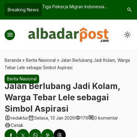
sija, Tiket Final
Tiga Pekerja Migran Indonesia
Jangan Sa
search
Breaking News
nkan
Diamankan di City Plaza Singapura
Operasi P
14 Hari
menu
light_mode
Beranda
»
Berita Nasional
»
Jalan Berlubang Jadi Kolam, Warga
Tebar Lele sebagai Simbol Aspirasi
Berita Nasional
Jalan Berlubang Jadi Kolam,
Warga Tebar Lele sebagai
Simbol Aspirasi
account_circle
calendar_month
visibility
comment
redaktur
Selasa, 13 Jan 2026
179
0 komentar
print
Cetak