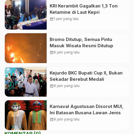
KRI Kerambit Gagalkan 1,3 Ton
Ketamine di Laut Kepri
calendar_month
1 jam yang lalu
Bromo Ditutup, Semua Pintu
Masuk Wisata Resmi Ditutup
calendar_month
6 jam yang lalu
Kejurdo BKC Bupati Cup II, Bukan
Sekadar Berebut Medali
calendar_month
9 jam yang lalu
Karnaval Agustusan Disorot MUI,
Ini Batasan Busana Lawan Jenis
calendar_month
9 jam yang lalu
KOMENTAR (0)