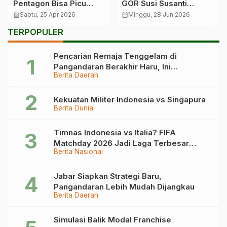
Pentagon Bisa Picu
GOR Susi Susanti
Retaknya NATO, Ini
Bergemuruh
calendar_month
Sabtu, 25 Apr 2026
calendar_month
Minggu, 28 Jun 2026
Dampaknya
TERPOPULER
Pencarian Remaja Tenggelam di
Pangandaran Berakhir Haru, Ini
Berita Daerah
Kronologinya
Kekuatan Militer Indonesia vs Singapura
Berita Dunia
Timnas Indonesia vs Italia? FIFA
Matchday 2026 Jadi Laga Terbesar
Berita Nasional
Garuda!
Jabar Siapkan Strategi Baru,
Pangandaran Lebih Mudah Dijangkau
Berita Daerah
Simulasi Balik Modal Franchise