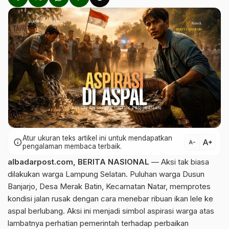
Atur ukuran teks artikel ini untuk mendapatkan
text_increase
info
text_decrease
pengalaman membaca terbaik.
albadarpost.com
,
BERITA NASIONAL
— Aksi tak biasa
dilakukan warga Lampung Selatan. Puluhan warga Dusun
Banjarjo, Desa Merak Batin, Kecamatan Natar, memprotes
kondisi jalan rusak dengan cara menebar ribuan ikan lele ke
aspal berlubang. Aksi ini menjadi simbol aspirasi warga atas
lambatnya perhatian pemerintah terhadap perbaikan