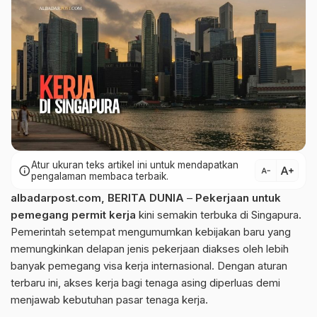
Atur ukuran teks artikel ini untuk mendapatkan
text_increase
info
text_decrease
pengalaman membaca terbaik.
albadarpost.com
,
BERITA DUNIA
–
Pekerjaan untuk
pemegang permit kerja
kini semakin terbuka di Singapura.
Pemerintah setempat mengumumkan kebijakan baru yang
memungkinkan delapan jenis pekerjaan diakses oleh lebih
banyak pemegang visa kerja internasional. Dengan aturan
terbaru ini, akses kerja bagi tenaga asing diperluas demi
menjawab kebutuhan pasar tenaga kerja.