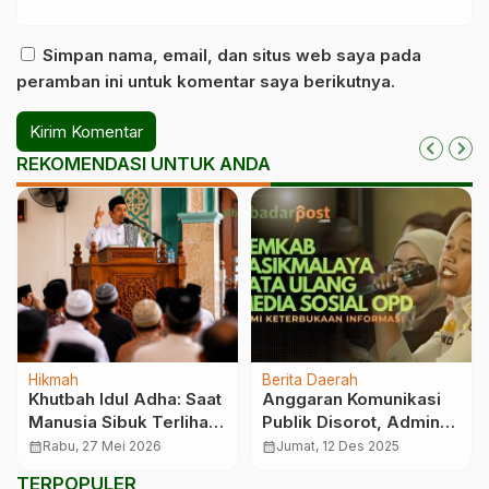
Simpan nama, email, dan situs web saya pada
peramban ini untuk komentar saya berikutnya.
REKOMENDASI UNTUK ANDA
Hikmah
Berita Daerah
Khutbah Idul Adha: Saat
Anggaran Komunikasi
Manusia Sibuk Terlihat
Publik Disorot, Admin
Hebat
OPD Tasikmalaya Dilatih
calendar_month
Rabu, 27 Mei 2026
calendar_month
Jumat, 12 Des 2025
TERPOPULER