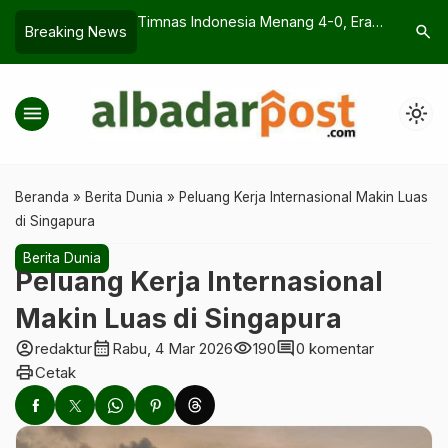
ia Menang 4-0, Era
Tarawih Wanita: Masjid atau Rumah
Tasik Op
search
Breaking News
 Asia Mulai Waspada
Lebih Utama?
Rekor Pes
Sorotan
menu
light_mode
Beranda
»
Berita Dunia
»
Peluang Kerja Internasional Makin Luas
di Singapura
Berita Dunia
Peluang Kerja Internasional
Makin Luas di Singapura
account_circle
calendar_month
visibility
comment
redaktur
Rabu, 4 Mar 2026
190
0 komentar
print
Cetak