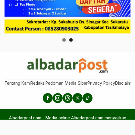
Tentang Kami
Redaksi
Pedoman Media Siber
Privacy Policy
Disclaimer
Albadarpost.com - Media online Albadarpost.com menyajikan
berita aktual, perspektif, dan humaniora, menggabungkan
informasi, inspirasi, serta nilai-nilai kehidupan dalam kemasan
ringan, tajam, dan mudah dipahami.