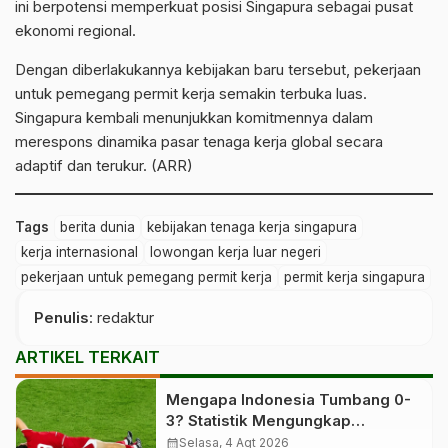
ini berpotensi memperkuat posisi Singapura sebagai pusat
ekonomi regional.
Dengan diberlakukannya kebijakan baru tersebut, pekerjaan
untuk pemegang permit kerja semakin terbuka luas.
Singapura kembali menunjukkan komitmennya dalam
merespons dinamika pasar tenaga kerja global secara
adaptif dan terukur. (ARR)
Tags
berita dunia
kebijakan tenaga kerja singapura
kerja internasional
lowongan kerja luar negeri
pekerjaan untuk pemegang permit kerja
permit kerja singapura
Penulis
: redaktur
ARTIKEL TERKAIT
Mengapa Indonesia Tumbang 0-
3? Statistik Mengungkap
Faktanya
calendar_month
Selasa, 4 Agt 2026