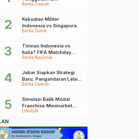
Berita Daerah
Pangandaran Berakhir
Haru, Ini Kronologinya
Kekuatan Militer
Indonesia vs Singapura
Berita Dunia
Timnas Indonesia vs
Italia? FIFA Matchday
Berita Nasional
2026 Jadi Laga Terbesar
Garuda!
Jabar Siapkan Strategi
Baru, Pangandaran Lebih
Berita Daerah
Mudah Dijangkau
Simulasi Balik Modal
Franchise Minimarket
Lifestyle
2026
LAN