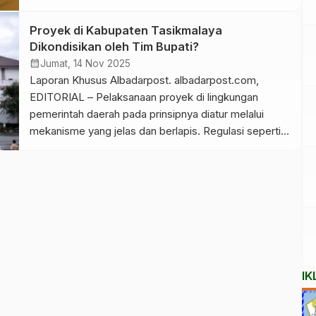
menegaskan komitmen percepatan penurunan angka
stunting melalui penguatan sinergi lintas sektor.
Proyek di Kabupaten Tasikmalaya
Penegasan itu disampaikan Wakil Bupati Tasikmalaya
Dikondisikan oleh Tim Bupati?
dalam Advokasi Program Bangga Kencana, Senin, 15
calendar_month
Jumat, 14 Nov 2025
Desember 2025. Langkah ini menjadi krusial karena
Laporan Khusus Albadarpost. albadarpost.com,
posisi […]
EDITORIAL – Pelaksanaan proyek di lingkungan
pemerintah daerah pada prinsipnya diatur melalui
mekanisme yang jelas dan berlapis. Regulasi seperti
Perpres 16/2018 tentang Pengadaan Barang/Jasa
Pemerintah (beserta aturan turunannya) menegaskan
bahwa proses pengadaan harus dilakukan oleh
struktur resmi: mulai dari perencanaan oleh SKPD,
pemilihan penyedia oleh pejabat atau unit pengadaan,
hingga pelaksanaan […]
IK