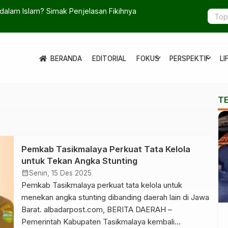
 dalam Islam? Simak Penjelasan Fikihnya
Rute Gelap 
Kalbar
expand_more
expand_more
BERANDA
EDITORIAL
FOKUS
PERSPEKTIF
LI
T
Pemkab Tasikmalaya Perkuat Tata Kelola
untuk Tekan Angka Stunting
calendar_month
Senin, 15 Des 2025
Pemkab Tasikmalaya perkuat tata kelola untuk
menekan angka stunting dibanding daerah lain di Jawa
Barat. albadarpost.com, BERITA DAERAH –
Pemerintah Kabupaten Tasikmalaya kembali