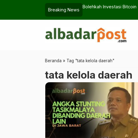
yang Menggetarkan Hati
Bolehkah Investasi Bitcoin
Breaking News
Beranda
»
Tag "tata kelola daerah"
tata kelola daerah