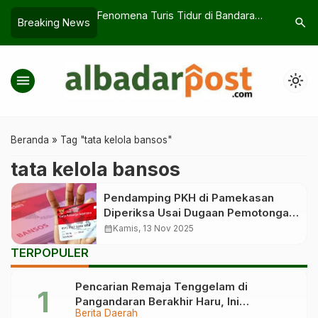
kmalaya Membiarkan
Fenomena Turis Tidur di Bandara
Flotilla 
search
Breaking News
Memicu Krisis
Changi Menuai Kritik saat Harga
Solidarit
blik
Hotel Melonjak
menu
light_mode
Beranda
»
Tag "tata kelola bansos"
tata kelola bansos
Pendamping PKH di Pamekasan
Diperiksa Usai Dugaan Pemotongan
Bansos
calendar_month
Kamis, 13 Nov 2025
TERPOPULER
Pencarian Remaja Tenggelam di
Pangandaran Berakhir Haru, Ini
Berita Daerah
Kronologinya