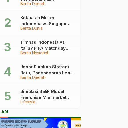
Berita Daerah
Pangandaran Berakhir
Haru, Ini Kronologinya
Kekuatan Militer
Indonesia vs Singapura
Berita Dunia
Timnas Indonesia vs
Italia? FIFA Matchday
Berita Nasional
2026 Jadi Laga Terbesar
Garuda!
Jabar Siapkan Strategi
Baru, Pangandaran Lebih
Berita Daerah
Mudah Dijangkau
Simulasi Balik Modal
Franchise Minimarket
Lifestyle
2026
LAN