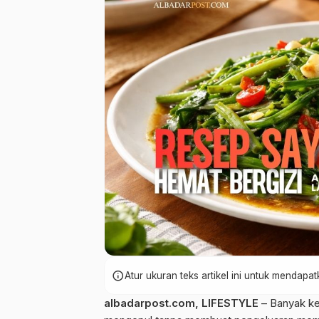
info
Atur ukuran teks artikel ini untuk mendap
albadarpost.com
,
LIFESTYLE
– Banyak ke