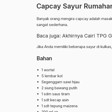
Capcay Sayur Rumahan,
Banyak orang mengira capcay adalah masaka
sangat sederhana.
Baca juga:
Akhirnya Cair! TPG 
Jika Anda memiliki beberapa sayur di kulka
Bahan
1 wortel
5 lembar kol
Segenggam sawi hijau
2 siung bawang putih
1 sdm saus tiram
1 sdt kecap asin
1 sdt tepung maizena
200 ml air