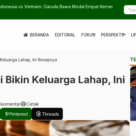
aruda Bawa Modal Empat Kemenangan Beruntun
IDSD 2025 
expand_more
expand_more
BERANDA
EDITORIAL
FOKUS
PERSPEKTIF
LI
T
 Keluarga Lahap, Ini Resepnya
 Bikin Keluarga Lahap, Ini
print
 komentar
Cetak
Pinterest
Threads