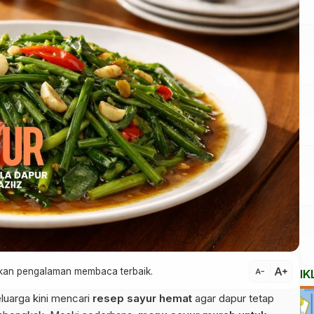
text_increase
atkan pengalaman membaca terbaik.
text_decrease
IK
luarga kini mencari
resep sayur hemat
agar dapur tetap