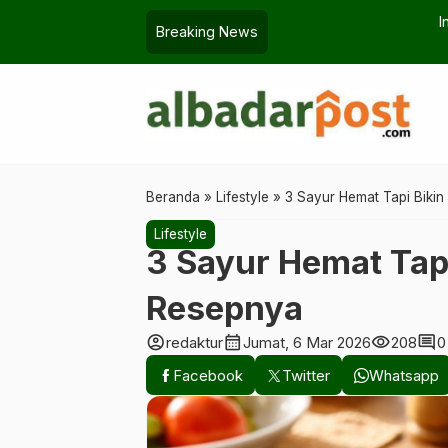
 Macet
Indonesia vs Vietnam: G
Breaking News
Beranda
»
Lifestyle
»
3 Sayur Hemat Tapi Bikin
Lifestyle
3 Sayur Hemat Tapi
Resepnya
account_circle
calendar_month
visibility
comment
redaktur
Jumat, 6 Mar 2026
208
0
Facebook
Twitter
Whatsapp