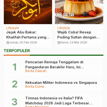
Lifestyle
Lifestyle
Jejak Abu Bakar:
Wajib Coba! Resep
Khalifah Pertama yang
Puding Sultan dengan
Menggetarkan Langit
Bahan Sederhana
calendar_month
Jumat, 20 Feb 2026
calendar_month
Senin, 23 Mar 2026
TERPOPULER
Pencarian Remaja Tenggelam di
Pangandaran Berakhir Haru, Ini
Berita Daerah
Kronologinya
Kekuatan Militer Indonesia vs Singapura
Berita Dunia
Timnas Indonesia vs Italia? FIFA
Matchday 2026 Jadi Laga Terbesar
Berita Nasional