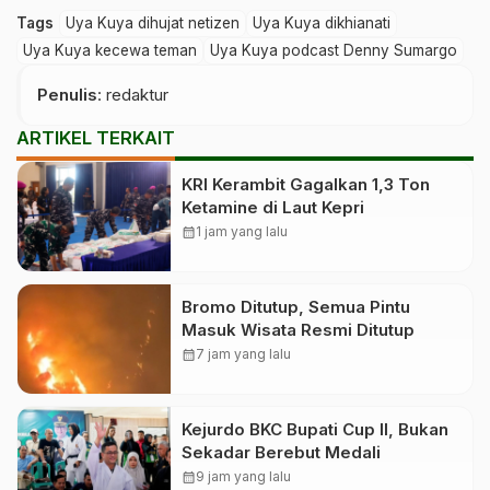
Tags
Uya Kuya dihujat netizen
Uya Kuya dikhianati
Uya Kuya kecewa teman
Uya Kuya podcast Denny Sumargo
Penulis
: redaktur
ARTIKEL TERKAIT
KRI Kerambit Gagalkan 1,3 Ton
Ketamine di Laut Kepri
calendar_month
1 jam yang lalu
Bromo Ditutup, Semua Pintu
Masuk Wisata Resmi Ditutup
calendar_month
7 jam yang lalu
Kejurdo BKC Bupati Cup II, Bukan
Sekadar Berebut Medali
calendar_month
9 jam yang lalu