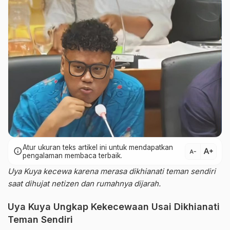
Atur ukuran teks artikel ini untuk mendapatkan
text_increase
info
text_decrease
pengalaman membaca terbaik.
Uya Kuya kecewa karena merasa dikhianati teman sendiri
saat dihujat netizen dan rumahnya dijarah.
Uya Kuya Ungkap Kekecewaan Usai Dikhianati
Teman Sendiri