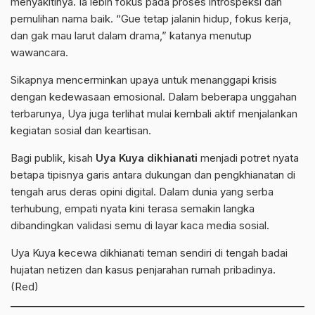
menyakitinya. Ia lebih fokus pada proses introspeksi dan
pemulihan nama baik. “Gue tetap jalanin hidup, fokus kerja,
dan gak mau larut dalam drama,” katanya menutup
wawancara.
Sikapnya mencerminkan upaya untuk menanggapi krisis
dengan kedewasaan emosional. Dalam beberapa unggahan
terbarunya, Uya juga terlihat mulai kembali aktif menjalankan
kegiatan sosial dan keartisan.
Bagi publik, kisah
Uya Kuya
dikhianati
menjadi potret nyata
betapa tipisnya garis antara dukungan dan pengkhianatan di
tengah arus deras opini digital. Dalam dunia yang serba
terhubung, empati nyata kini terasa semakin langka
dibandingkan validasi semu di layar kaca media sosial.
Uya Kuya kecewa dikhianati teman sendiri di tengah badai
hujatan netizen dan kasus penjarahan rumah pribadinya.
(Red)