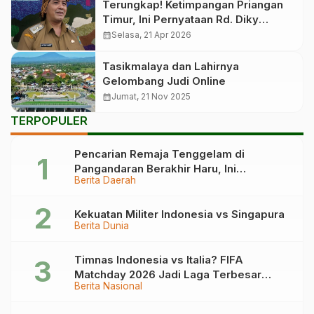
Terungkap! Ketimpangan Priangan
Timur, Ini Pernyataan Rd. Diky
Candranegara
calendar_month
Selasa, 21 Apr 2026
Tasikmalaya dan Lahirnya
Gelombang Judi Online
calendar_month
Jumat, 21 Nov 2025
TERPOPULER
Pencarian Remaja Tenggelam di
Pangandaran Berakhir Haru, Ini
Berita Daerah
Kronologinya
Kekuatan Militer Indonesia vs Singapura
Berita Dunia
Timnas Indonesia vs Italia? FIFA
Matchday 2026 Jadi Laga Terbesar
Berita Nasional
Garuda!