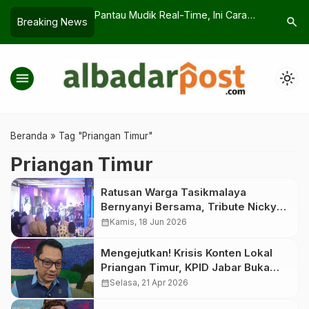
 Jam Berangkat Ini
Pantau Mudik Real-Time, Ini Cara
Simpan N
search
Breaking News
di Jakarta Pagi
Baru Hindari Macet Lebaran 2026
Damkar S
menu
light_mode
Beranda
»
Tag "Priangan Timur"
Priangan Timur
Ratusan Warga Tasikmalaya
Bernyanyi Bersama, Tribute Nicky
Astria Bikin Merinding
calendar_month
Kamis, 18 Jun 2026
Mengejutkan! Krisis Konten Lokal
Priangan Timur, KPID Jabar Buka
Data
calendar_month
Selasa, 21 Apr 2026