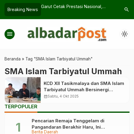
aya Lantik 24
Garut Cetak Prestasi Nasional,
Sekolah B
search
Breaking News
b
Pengendalian Inflasi Terbaik Se-
Ini Renc
Jawa Bali
menu
light_mode
Beranda
»
Tag "SMA Islam Tarbiyatul Ummah"
SMA Islam Tarbiyatul Ummah
KCD XII Tasikmalaya dan SMA Islam
Tarbiyatul Ummah Bersinergi
Tingkatkan Mutu Pendidikan
calendar_month
Sabtu, 4 Okt 2025
TERPOPULER
Pencarian Remaja Tenggelam di
Pangandaran Berakhir Haru, Ini
Berita Daerah
Kronologinya