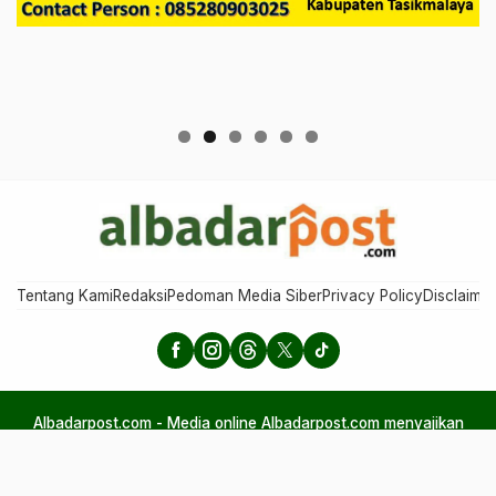
Tentang Kami
Redaksi
Pedoman Media Siber
Privacy Policy
Disclaimer
Albadarpost.com - Media online Albadarpost.com menyajikan
berita aktual, perspektif, dan humaniora, menggabungkan
informasi, inspirasi, serta nilai-nilai kehidupan dalam kemasan
ringan, tajam, dan mudah dipahami.