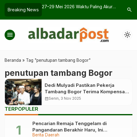
Pangandaran Mulai
27–29 Mei 2026 Waktu Paling Akurat
Prediksi 
search
Breaking News
 ODOL
Cek Arah Kiblat, Ini Penjelasan
Newcastl
BMKG
Tajam?
menu
light_mode
Beranda
»
Tag "penutupan tambang Bogor"
penutupan tambang Bogor
Dedi Mulyadi Pastikan Pekerja
Tambang Bogor Terima Kompensasi
Rp9 Juta dari Pemprov Jabar
calendar_month
Senin, 3 Nov 2025
TERPOPULER
Pencarian Remaja Tenggelam di
Pangandaran Berakhir Haru, Ini
Berita Daerah
Kronologinya