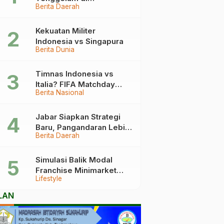
Berita Daerah
Pangandaran Berakhir
Haru, Ini Kronologinya
Kekuatan Militer
Indonesia vs Singapura
Berita Dunia
Timnas Indonesia vs
Italia? FIFA Matchday
Berita Nasional
2026 Jadi Laga Terbesar
Garuda!
Jabar Siapkan Strategi
Baru, Pangandaran Lebih
Berita Daerah
Mudah Dijangkau
Simulasi Balik Modal
Franchise Minimarket
Lifestyle
2026
LAN