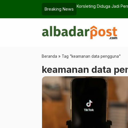
Seenak Minuman Kafe
Korsleting Diduga Jadi Pe
Breaking News
Beranda
»
Tag "keamanan data pengguna"
keamanan data pe