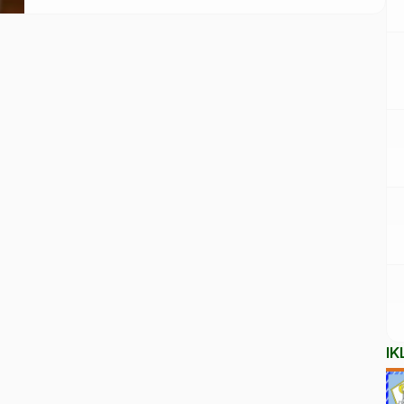
memberi sinyal kuat bahwa pemerintahannya
kemungkinan akan menunda larangan TikTok yang
dijadwalkan berlaku pada 19 Januari 2025. Isyarat ini
muncul hanya beberapa hari sebelum pelantikannya,
memberi harapan bagi jutaan pengguna TikTok […]
IK