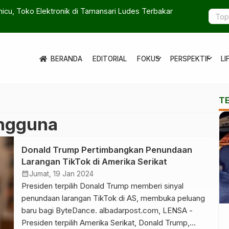
micu, Toko Elektronik di Tamansari Ludes Terbakar
Sejarah Ke
Generasi Z
expand_more
expand_more
BERANDA
EDITORIAL
FOKUS
PERSPEKTIF
LI
T
ngguna
Donald Trump Pertimbangkan Penundaan
Larangan TikTok di Amerika Serikat
calendar_month
Jumat, 19 Jan 2024
Presiden terpilih Donald Trump memberi sinyal
penundaan larangan TikTok di AS, membuka peluang
baru bagi ByteDance. albadarpost.com, LENSA -
Presiden terpilih Amerika Serikat, Donald Trump,