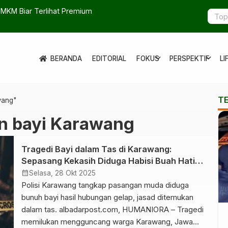
 Satu Mimpi Arul Tetap Dijaga
Deretan 
Azhari
expand_more
expand_more
BERANDA
EDITORIAL
FOKUS
PERSPEKTIF
LI
T
wang"
 bayi Karawang
Tragedi Bayi dalam Tas di Karawang:
Sepasang Kekasih Diduga Habisi Buah Hati
Hasil Hubungan Gelap
calendar_month
Selasa, 28 Okt 2025
Polisi Karawang tangkap pasangan muda diduga
bunuh bayi hasil hubungan gelap, jasad ditemukan
dalam tas. albadarpost.com, HUMANIORA – Tragedi
memilukan mengguncang warga Karawang, Jawa