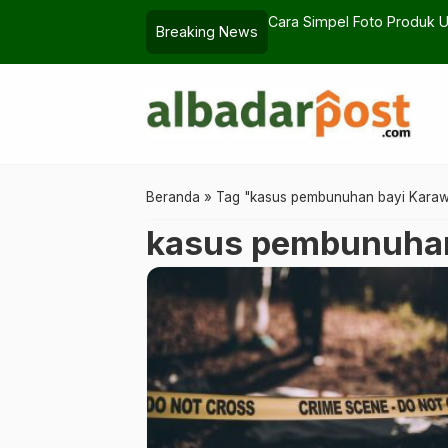
rlihat Premium
Lima Kapolres Berganti,
Breaking News
Beranda
»
Tag "kasus pembunuhan bayi Kara
kasus pembunuhan