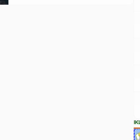
Barat. Sepasang kekasih muda ditangkap polisi
setelah diduga membunuh bayi hasil hubungan gelap
mereka sendiri. Jasad bayi malang itu ditemukan di
dalam tas yang dibuang di tepi jalan kawasan
persawahan Desa […]
IK