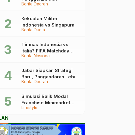
Berita Daerah
Pangandaran Berakhir
Haru, Ini Kronologinya
Kekuatan Militer
Indonesia vs Singapura
Berita Dunia
Timnas Indonesia vs
Italia? FIFA Matchday
Berita Nasional
2026 Jadi Laga Terbesar
Garuda!
Jabar Siapkan Strategi
Baru, Pangandaran Lebih
Berita Daerah
Mudah Dijangkau
Simulasi Balik Modal
Franchise Minimarket
Lifestyle
2026
LAN