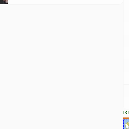
Mahkamah Kehormatan Dewan (MKD) DPR RI secara
resmi memutuskan Uya Kuya tak langgar etik dan
mengembalikannya ke posisi semula sebagai anggota
DPR dari Fraksi Partai Amanat […]
IK