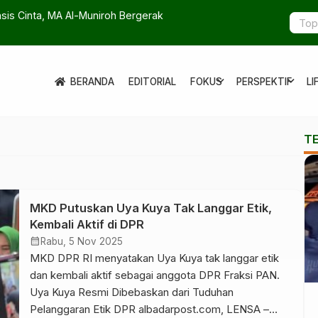
is Cinta, MA Al-Muniroh Bergerak
Pemprov Ja
expand_more
expand_more
BERANDA
EDITORIAL
FOKUS
PERSPEKTIF
LI
T
MKD Putuskan Uya Kuya Tak Langgar Etik,
Kembali Aktif di DPR
calendar_month
Rabu, 5 Nov 2025
MKD DPR RI menyatakan Uya Kuya tak langgar etik
dan kembali aktif sebagai anggota DPR Fraksi PAN.
Uya Kuya Resmi Dibebaskan dari Tuduhan
Pelanggaran Etik DPR albadarpost.com, LENSA –