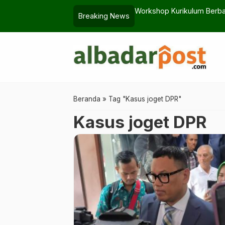
 Penonton?
Workshop Kurikulum Berbas
Breaking News
Beranda
»
Tag "Kasus joget DPR"
Kasus joget DPR