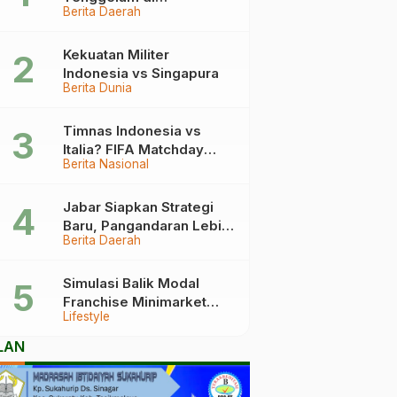
Berita Daerah
Pangandaran Berakhir
Haru, Ini Kronologinya
Kekuatan Militer
Indonesia vs Singapura
Berita Dunia
Timnas Indonesia vs
Italia? FIFA Matchday
Berita Nasional
2026 Jadi Laga Terbesar
Garuda!
Jabar Siapkan Strategi
Baru, Pangandaran Lebih
Berita Daerah
Mudah Dijangkau
Simulasi Balik Modal
Franchise Minimarket
Lifestyle
2026
LAN